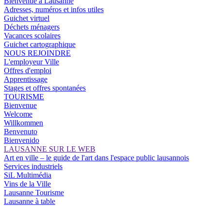
Bienvenue à Lausanne
Adresses, numéros et infos utiles
Guichet virtuel
Déchets ménagers
Vacances scolaires
Guichet cartographique
NOUS REJOINDRE
L'employeur Ville
Offres d'emploi
Apprentissage
Stages et offres spontanées
TOURISME
Bienvenue
Welcome
Willkommen
Benvenuto
Bienvenido
LAUSANNE SUR LE WEB
Art en ville – le guide de l'art dans l'espace public lausannois
Services industriels
SiL Multimédia
Vins de la Ville
Lausanne Tourisme
Lausanne à table