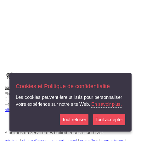
Cookies et Politique de confidentialité
Bibliothèques de la Ville de Lausanne
Place Chauderon 11
Les cookies peuvent être utilisés pour personnaliser
CH - 1003 Lausanne
votre expérience sur notre site Web.
En savoir plus.
+41 21 315 69 15
bibliotheques@lausanne.ch
Tout refuser
Tout accepter
A propos du Service des bibliothèques et archives
missions
|
charte d'accueil
|
rapport annuel
|
en chiffres
|
apprentissage
|