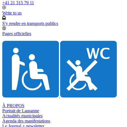
+41 21 315 79 11
Write to us
S'y rendre en transports publics
Pages officielles
À PROPOS
Portrait de Lausanne
Actualités municipales
Agenda des manifestations
Le Journal + newsletter