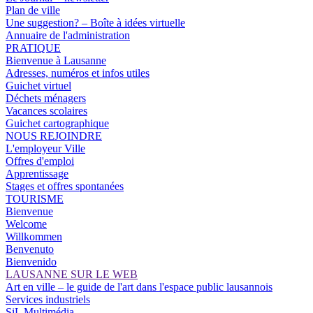
Plan de ville
Une suggestion? – Boîte à idées virtuelle
Annuaire de l'administration
PRATIQUE
Bienvenue à Lausanne
Adresses, numéros et infos utiles
Guichet virtuel
Déchets ménagers
Vacances scolaires
Guichet cartographique
NOUS REJOINDRE
L'employeur Ville
Offres d'emploi
Apprentissage
Stages et offres spontanées
TOURISME
Bienvenue
Welcome
Willkommen
Benvenuto
Bienvenido
LAUSANNE SUR LE WEB
Art en ville – le guide de l'art dans l'espace public lausannois
Services industriels
SiL Multimédia