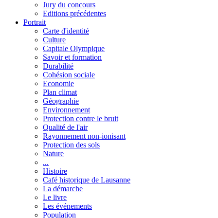
Jury du concours
Editions précédentes
Portrait
Carte d'identité
Culture
Capitale Olympique
Savoir et formation
Durabilité
Cohésion sociale
Economie
Plan climat
Géographie
Environnement
Protection contre le bruit
Qualité de l'air
Rayonnement non-ionisant
Protection des sols
Nature
...
Histoire
Café historique de Lausanne
La démarche
Le livre
Les événements
Population