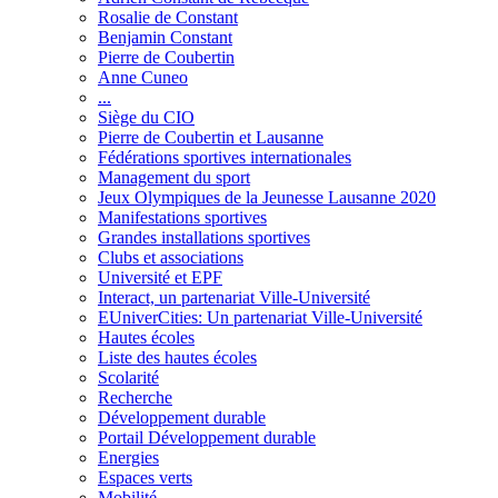
Rosalie de Constant
Benjamin Constant
Pierre de Coubertin
Anne Cuneo
...
Siège du CIO
Pierre de Coubertin et Lausanne
Fédérations sportives internationales
Management du sport
Jeux Olympiques de la Jeunesse Lausanne 2020
Manifestations sportives
Grandes installations sportives
Clubs et associations
Université et EPF
Interact, un partenariat Ville-Université
EUniverCities: Un partenariat Ville-Université
Hautes écoles
Liste des hautes écoles
Scolarité
Recherche
Développement durable
Portail Développement durable
Energies
Espaces verts
Mobilité