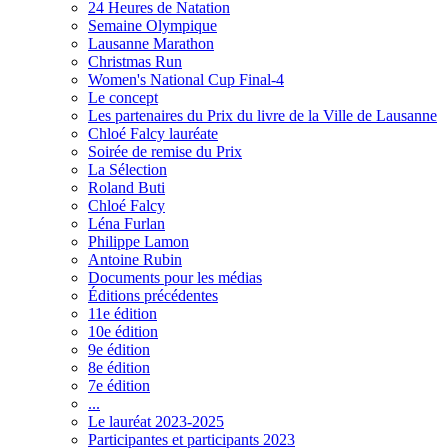
24 Heures de Natation
Semaine Olympique
Lausanne Marathon
Christmas Run
Women's National Cup Final-4
Le concept
Les partenaires du Prix du livre de la Ville de Lausanne
Chloé Falcy lauréate
Soirée de remise du Prix
La Sélection
Roland Buti
Chloé Falcy
Léna Furlan
Philippe Lamon
Antoine Rubin
Documents pour les médias
Éditions précédentes
11e édition
10e édition
9e édition
8e édition
7e édition
...
Le lauréat 2023-2025
Participantes et participants 2023