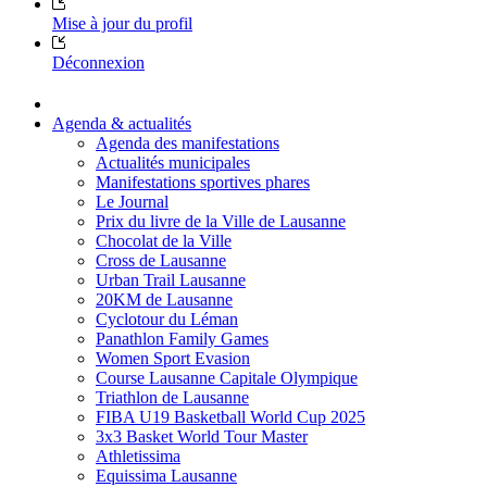
Mise à jour du profil
Déconnexion
Agenda & actualités
Agenda des manifestations
Actualités municipales
Manifestations sportives phares
Le Journal
Prix du livre de la Ville de Lausanne
Chocolat de la Ville
Cross de Lausanne
Urban Trail Lausanne
20KM de Lausanne
Cyclotour du Léman
Panathlon Family Games
Women Sport Evasion
Course Lausanne Capitale Olympique
Triathlon de Lausanne
FIBA U19 Basketball World Cup 2025
3x3 Basket World Tour Master
Athletissima
Equissima Lausanne