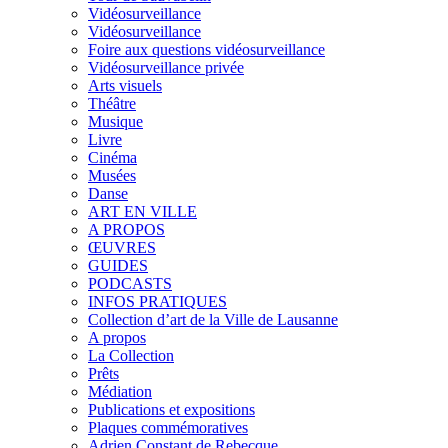
Vidéosurveillance
Vidéosurveillance
Foire aux questions vidéosurveillance
Vidéosurveillance privée
Arts visuels
Théâtre
Musique
Livre
Cinéma
Musées
Danse
ART EN VILLE
A PROPOS
ŒUVRES
GUIDES
PODCASTS
INFOS PRATIQUES
Collection d’art de la Ville de Lausanne
A propos
La Collection
Prêts
Médiation
Publications et expositions
Plaques commémoratives
Adrien Constant de Rebecque