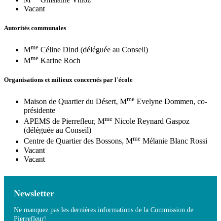
Vacant
Autorités communales
me
M
Céline Dind (déléguée au Conseil)
me
M
Karine Roch
Organisations et milieux concernés par l'école
me
Maison de Quartier du Désert, M
Evelyne Dommen, co-
présidente
me
APEMS de Pierrefleur, M
Nicole Reynard Gaspoz
(déléguée au Conseil)
me
Centre de Quartier des Bossons, M
Mélanie Blanc Rossi
Vacant
Vacant
Newsletter
Ne manquez pas les dernières informations de la Commission de
Pierrefleur!