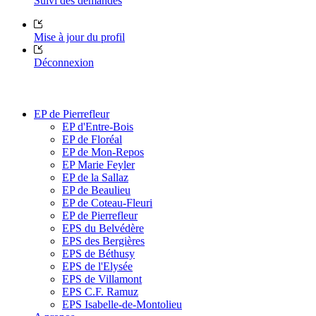
Suivi des demandes
Mise à jour du profil
Déconnexion
EP de Pierrefleur
EP d'Entre-Bois
EP de Floréal
EP de Mon-Repos
EP Marie Feyler
EP de la Sallaz
EP de Beaulieu
EP de Coteau-Fleuri
EP de Pierrefleur
EPS du Belvédère
EPS des Bergières
EPS de Béthusy
EPS de l'Elysée
EPS de Villamont
EPS C.F. Ramuz
EPS Isabelle-de-Montolieu