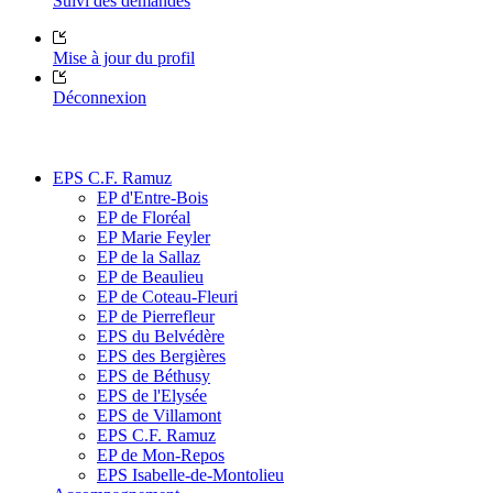
Suivi des demandes
Mise à jour du profil
Déconnexion
EPS C.F. Ramuz
EP d'Entre-Bois
EP de Floréal
EP Marie Feyler
EP de la Sallaz
EP de Beaulieu
EP de Coteau-Fleuri
EP de Pierrefleur
EPS du Belvédère
EPS des Bergières
EPS de Béthusy
EPS de l'Elysée
EPS de Villamont
EPS C.F. Ramuz
EP de Mon-Repos
EPS Isabelle-de-Montolieu