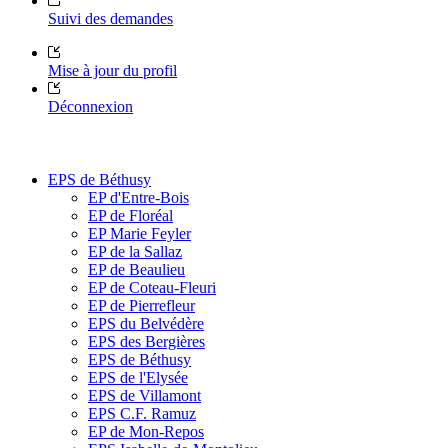
Suivi des demandes
Mise à jour du profil
Déconnexion
EPS de Béthusy
EP d'Entre-Bois
EP de Floréal
EP Marie Feyler
EP de la Sallaz
EP de Beaulieu
EP de Coteau-Fleuri
EP de Pierrefleur
EPS du Belvédère
EPS des Bergières
EPS de Béthusy
EPS de l'Elysée
EPS de Villamont
EPS C.F. Ramuz
EP de Mon-Repos