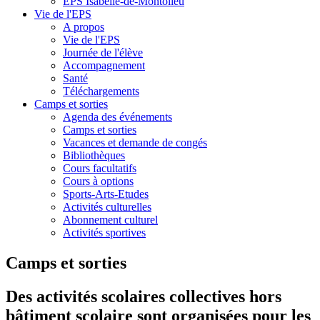
EPS Isabelle-de-Montolieu
Vie de l'EPS
A propos
Vie de l'EPS
Journée de l'élève
Accompagnement
Santé
Téléchargements
Camps et sorties
Agenda des événements
Camps et sorties
Vacances et demande de congés
Bibliothèques
Cours facultatifs
Cours à options
Sports-Arts-Etudes
Activités culturelles
Abonnement culturel
Activités sportives
Camps et sorties
Des activités scolaires collectives hors
bâtiment scolaire sont organisées pour les