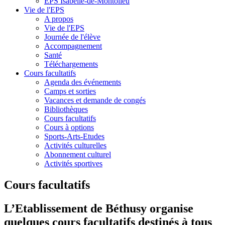
EPS Isabelle-de-Montolieu
Vie de l'EPS
A propos
Vie de l'EPS
Journée de l'élève
Accompagnement
Santé
Téléchargements
Cours facultatifs
Agenda des événements
Camps et sorties
Vacances et demande de congés
Bibliothèques
Cours facultatifs
Cours à options
Sports-Arts-Etudes
Activités culturelles
Abonnement culturel
Activités sportives
Cours facultatifs
L’Etablissement de Béthusy organise
quelques cours facultatifs destinés à tous