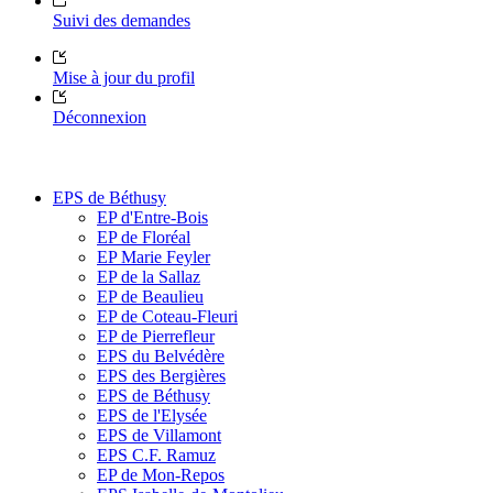
Suivi des demandes
Mise à jour du profil
Déconnexion
EPS de Béthusy
EP d'Entre-Bois
EP de Floréal
EP Marie Feyler
EP de la Sallaz
EP de Beaulieu
EP de Coteau-Fleuri
EP de Pierrefleur
EPS du Belvédère
EPS des Bergières
EPS de Béthusy
EPS de l'Elysée
EPS de Villamont
EPS C.F. Ramuz
EP de Mon-Repos