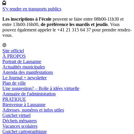
S'y rendre en transports publics
Les inscriptions à l’école
peuvent se faire entre 08h00-11h30 et
entre 13h00-16h00,
de préférence les mardis et jeudis
. Vous
pouvez également appeler le +41 21 315 64 37 pour prendre rendez-
vous.
Site officiel
À PROPOS
Portrait de Lausanne
Actualités municipales
Agenda des manifestations
Le Journal + newsletter
Plan de ville
Une suggestion? – Boîte à idées virtuelle
Annuaire de l'administration
PRATIQUE
Bienvenue à Lausanne
Adresses, numéros et infos utiles
Guichet virtuel
Déchets ménagers
Vacances scolaires
Guichet cartographique