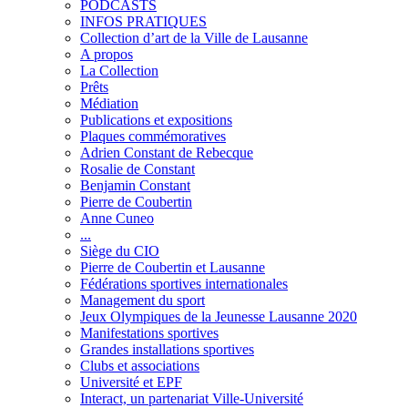
PODCASTS
INFOS PRATIQUES
Collection d’art de la Ville de Lausanne
A propos
La Collection
Prêts
Médiation
Publications et expositions
Plaques commémoratives
Adrien Constant de Rebecque
Rosalie de Constant
Benjamin Constant
Pierre de Coubertin
Anne Cuneo
...
Siège du CIO
Pierre de Coubertin et Lausanne
Fédérations sportives internationales
Management du sport
Jeux Olympiques de la Jeunesse Lausanne 2020
Manifestations sportives
Grandes installations sportives
Clubs et associations
Université et EPF
Interact, un partenariat Ville-Université