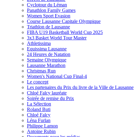
Cyclotour du Léman
Panathlon Family Games
Women Sport Evasion
Course Lausanne Capitale Olympique
Triathlon de Lausanne
FIBA U19 Basketball World Cup 2025
3x3 Basket World Tour Master
Athletissima
Equissima Lausanne
24 Heures de Natation
Semaine Olympique
Lausanne Marathon
Christmas Run
Women's National Cup Final-4
Le concept
Les partenaires du Prix du livre de la Ville de Lausanne
Chloé Falcy lauréate
Soirée de remise du Prix
La Sélection
Roland Buti
Chloé Falcy
Léna Furlan
Philippe Lamon
Antoine Rubin
Documents pour les médias