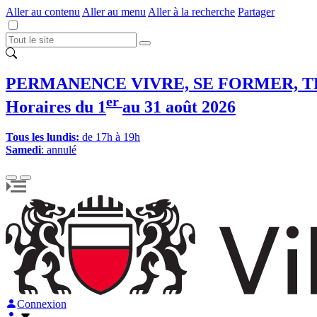
Aller au contenu
Aller au menu
Aller à la recherche
Partager
PERMANENCE VIVRE, SE FORMER, T
er
Horaires du 1
au 31 août 2026
Tous les lundis:
de 17h à 19h
Samedi
: annulé
Connexion