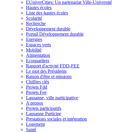
EUniverCities: Un partenariat Ville-Université
Hautes écoles
Liste des hautes écoles
Scolarité
Recherche
Développement durable
Portail Développement durable
Energies
Espaces verts
Mobilité
Alimentation
Ecoquartiers
Rapport d'activité FDD-FEE
Le mot des Présidents
Raison d'être et missions
Chiffres clés
Projets Fdd
Projets Fee
Lausanne, ville participative
A propos
Projets participatifs
Lausanne Participe
Prestations sociales et intégration
Logement
Santé