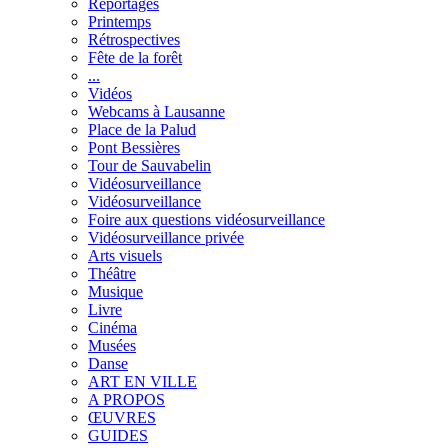
Reportages
Printemps
Rétrospectives
Fête de la forêt
...
Vidéos
Webcams à Lausanne
Place de la Palud
Pont Bessières
Tour de Sauvabelin
Vidéosurveillance
Vidéosurveillance
Foire aux questions vidéosurveillance
Vidéosurveillance privée
Arts visuels
Théâtre
Musique
Livre
Cinéma
Musées
Danse
ART EN VILLE
A PROPOS
ŒUVRES
GUIDES