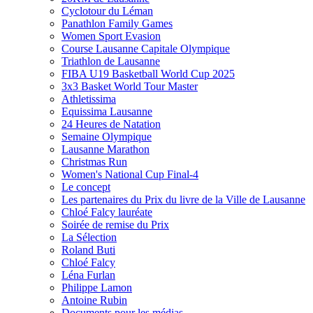
Cyclotour du Léman
Panathlon Family Games
Women Sport Evasion
Course Lausanne Capitale Olympique
Triathlon de Lausanne
FIBA U19 Basketball World Cup 2025
3x3 Basket World Tour Master
Athletissima
Equissima Lausanne
24 Heures de Natation
Semaine Olympique
Lausanne Marathon
Christmas Run
Women's National Cup Final-4
Le concept
Les partenaires du Prix du livre de la Ville de Lausanne
Chloé Falcy lauréate
Soirée de remise du Prix
La Sélection
Roland Buti
Chloé Falcy
Léna Furlan
Philippe Lamon
Antoine Rubin
Documents pour les médias