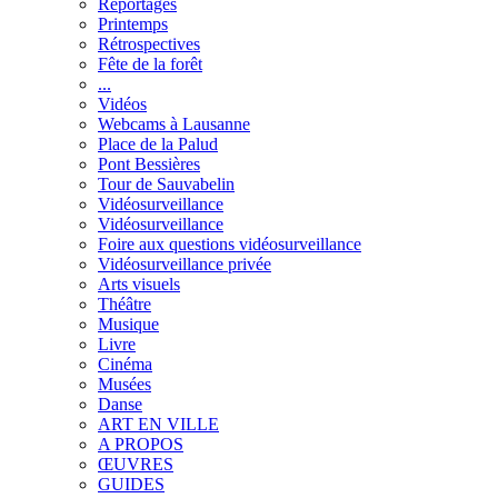
Reportages
Printemps
Rétrospectives
Fête de la forêt
...
Vidéos
Webcams à Lausanne
Place de la Palud
Pont Bessières
Tour de Sauvabelin
Vidéosurveillance
Vidéosurveillance
Foire aux questions vidéosurveillance
Vidéosurveillance privée
Arts visuels
Théâtre
Musique
Livre
Cinéma
Musées
Danse
ART EN VILLE
A PROPOS
ŒUVRES
GUIDES