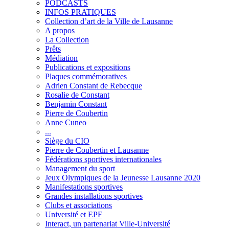
PODCASTS
INFOS PRATIQUES
Collection d’art de la Ville de Lausanne
A propos
La Collection
Prêts
Médiation
Publications et expositions
Plaques commémoratives
Adrien Constant de Rebecque
Rosalie de Constant
Benjamin Constant
Pierre de Coubertin
Anne Cuneo
...
Siège du CIO
Pierre de Coubertin et Lausanne
Fédérations sportives internationales
Management du sport
Jeux Olympiques de la Jeunesse Lausanne 2020
Manifestations sportives
Grandes installations sportives
Clubs et associations
Université et EPF
Interact, un partenariat Ville-Université