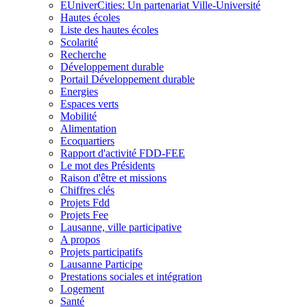
EUniverCities: Un partenariat Ville-Université
Hautes écoles
Liste des hautes écoles
Scolarité
Recherche
Développement durable
Portail Développement durable
Energies
Espaces verts
Mobilité
Alimentation
Ecoquartiers
Rapport d'activité FDD-FEE
Le mot des Présidents
Raison d'être et missions
Chiffres clés
Projets Fdd
Projets Fee
Lausanne, ville participative
A propos
Projets participatifs
Lausanne Participe
Prestations sociales et intégration
Logement
Santé