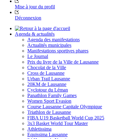
Mise à jour du profil
Déconnexion
Agenda & actualités
Agenda des manifestations
Actualités municipales
Manifestations sportives phares
Le Journal
Prix du livre de la Ville de Lausanne
Chocolat de la Ville
Cross de Lausanne
Urban Trail Lausanne
20KM de Lausanne
Cyclotour du Léman
Panathlon Family Games
Women Sport Evasion
Course Lausanne Capitale Olympique
Triathlon de Lausanne
FIBA U19 Basketball World Cup 2025
3x3 Basket World Tour Master
Athletissima
Equissima Lausanne