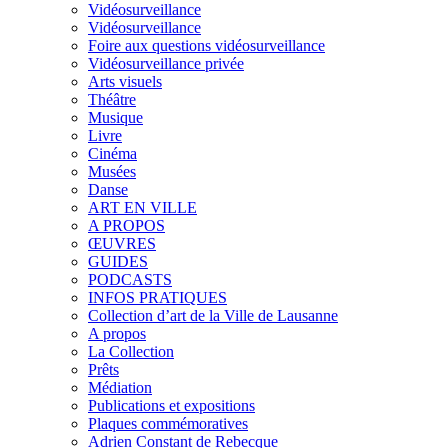
Vidéosurveillance
Vidéosurveillance
Foire aux questions vidéosurveillance
Vidéosurveillance privée
Arts visuels
Théâtre
Musique
Livre
Cinéma
Musées
Danse
ART EN VILLE
A PROPOS
ŒUVRES
GUIDES
PODCASTS
INFOS PRATIQUES
Collection d’art de la Ville de Lausanne
A propos
La Collection
Prêts
Médiation
Publications et expositions
Plaques commémoratives
Adrien Constant de Rebecque