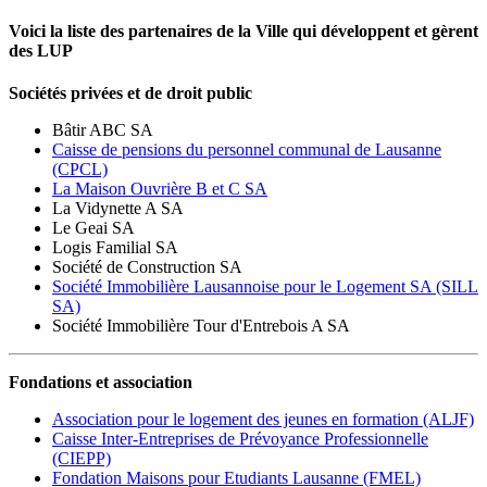
Voici la liste des partenaires de la Ville qui développent et gèrent
des LUP
Sociétés privées et de droit public
Bâtir ABC SA
Caisse de pensions du personnel communal de Lausanne
(CPCL)
La Maison Ouvrière B et C SA
La Vidynette A SA
Le Geai SA
Logis Familial SA
Société de Construction SA
Société Immobilière Lausannoise pour le Logement SA (SILL
SA)
Société Immobilière Tour d'Entrebois A SA
Fondations et association
Association pour le logement des jeunes en formation (ALJF)
Caisse Inter-Entreprises de Prévoyance Professionnelle
(CIEPP)
Fondation Maisons pour Etudiants Lausanne (FMEL)