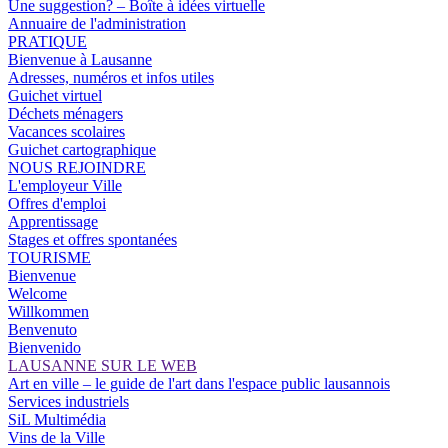
Une suggestion? – Boîte à idées virtuelle
Annuaire de l'administration
PRATIQUE
Bienvenue à Lausanne
Adresses, numéros et infos utiles
Guichet virtuel
Déchets ménagers
Vacances scolaires
Guichet cartographique
NOUS REJOINDRE
L'employeur Ville
Offres d'emploi
Apprentissage
Stages et offres spontanées
TOURISME
Bienvenue
Welcome
Willkommen
Benvenuto
Bienvenido
LAUSANNE SUR LE WEB
Art en ville – le guide de l'art dans l'espace public lausannois
Services industriels
SiL Multimédia
Vins de la Ville