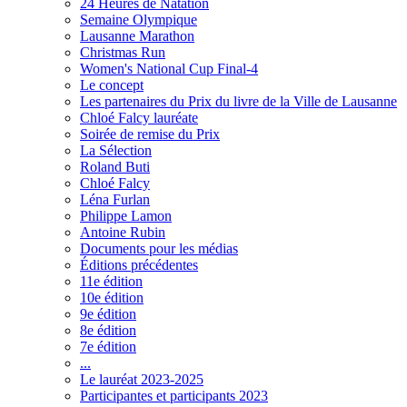
24 Heures de Natation
Semaine Olympique
Lausanne Marathon
Christmas Run
Women's National Cup Final-4
Le concept
Les partenaires du Prix du livre de la Ville de Lausanne
Chloé Falcy lauréate
Soirée de remise du Prix
La Sélection
Roland Buti
Chloé Falcy
Léna Furlan
Philippe Lamon
Antoine Rubin
Documents pour les médias
Éditions précédentes
11e édition
10e édition
9e édition
8e édition
7e édition
...
Le lauréat 2023-2025
Participantes et participants 2023