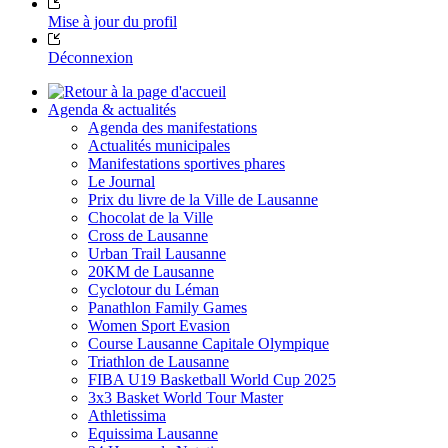
Mise à jour du profil
Déconnexion
Agenda & actualités
Agenda des manifestations
Actualités municipales
Manifestations sportives phares
Le Journal
Prix du livre de la Ville de Lausanne
Chocolat de la Ville
Cross de Lausanne
Urban Trail Lausanne
20KM de Lausanne
Cyclotour du Léman
Panathlon Family Games
Women Sport Evasion
Course Lausanne Capitale Olympique
Triathlon de Lausanne
FIBA U19 Basketball World Cup 2025
3x3 Basket World Tour Master
Athletissima
Equissima Lausanne