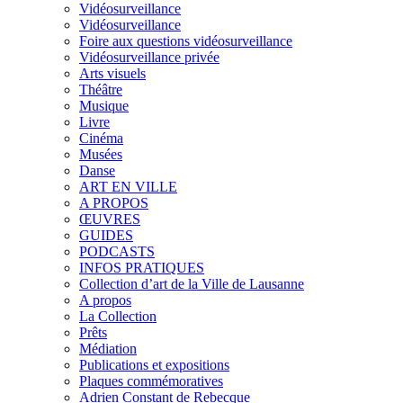
Vidéosurveillance
Vidéosurveillance
Foire aux questions vidéosurveillance
Vidéosurveillance privée
Arts visuels
Théâtre
Musique
Livre
Cinéma
Musées
Danse
ART EN VILLE
A PROPOS
ŒUVRES
GUIDES
PODCASTS
INFOS PRATIQUES
Collection d’art de la Ville de Lausanne
A propos
La Collection
Prêts
Médiation
Publications et expositions
Plaques commémoratives
Adrien Constant de Rebecque