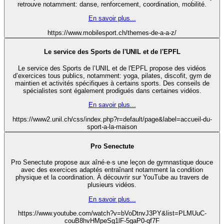
retrouve notamment: danse, renforcement, coordination, mobilité.
En savoir plus...
https://www.mobilesport.ch/themes-de-a-a-z/
Le service des Sports de l'UNIL et de l'EPFL
Le service des Sports de l’UNIL et de l'EPFL propose des vidéos
d’exercices tous publics, notamment: yoga, pilates, discofit, gym de
maintien et activités spécifiques à certains sports. Des conseils de
spécialistes sont également prodigués dans certaines vidéos.
En savoir plus...
https://www2.unil.ch/css/index.php?r=default/page&label=accueil-du-
sport-a-la-maison
Pro Senectute
Pro Senectute propose aux aîné·e·s une leçon de gymnastique douce
avec des exercices adaptés entraînant notamment la condition
physique et la coordination. À découvrir sur YouTube au travers de
plusieurs vidéos.
En savoir plus...
https://www.youtube.com/watch?v=bVoDtnvJ3PY&list=PLMUuC-
couB8hvHMpeSg1lF-5gaP0-qf7F