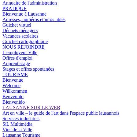
Annuaire de l'administration
PRATIQUE
Bienvenue à Lausanne
Adresses, numéros et infos utiles
Guichet virtuel
Déchets ménagers
Vacances scolaires
Guichet cartographique
NOUS REJOINDRE
L'employeur Ville
Offres d'emploi
Apprentissage
Stages et offres spontanées
TOURISME
Bienvenue
Welcome
Willkommen
Benvenuto
Bienvenido
LAUSANNE SUR LE WEB
Art en ville – le guide de l'art dans l'espace public lausannois
Services industriels
SiL Multimédia
Vins de la Ville
Lausanne Tourisme