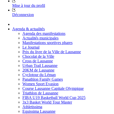
Mise à jour du profil
Déconnexion
Agenda & actualités
Agenda des manifestations
Actualités municipales
Manifestations sportives phares
Le Journal
Prix du livre de la Ville de Lausanne
Chocolat de la Ville
Cross de Lausanne
Urban Trail Lausanne
20KM de Lausanne
Cyclotour du Léman
Panathlon Family Games
Women Sport Evasion
Course Lausanne Capitale Olympique
Triathlon de Lausanne
FIBA U19 Basketball World Cup 2025
3x3 Basket World Tour Master
Athletissima
Equissima Lausanne