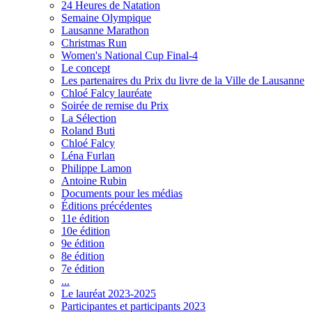
24 Heures de Natation
Semaine Olympique
Lausanne Marathon
Christmas Run
Women's National Cup Final-4
Le concept
Les partenaires du Prix du livre de la Ville de Lausanne
Chloé Falcy lauréate
Soirée de remise du Prix
La Sélection
Roland Buti
Chloé Falcy
Léna Furlan
Philippe Lamon
Antoine Rubin
Documents pour les médias
Éditions précédentes
11e édition
10e édition
9e édition
8e édition
7e édition
...
Le lauréat 2023-2025
Participantes et participants 2023