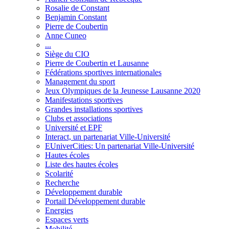
Rosalie de Constant
Benjamin Constant
Pierre de Coubertin
Anne Cuneo
...
Siège du CIO
Pierre de Coubertin et Lausanne
Fédérations sportives internationales
Management du sport
Jeux Olympiques de la Jeunesse Lausanne 2020
Manifestations sportives
Grandes installations sportives
Clubs et associations
Université et EPF
Interact, un partenariat Ville-Université
EUniverCities: Un partenariat Ville-Université
Hautes écoles
Liste des hautes écoles
Scolarité
Recherche
Développement durable
Portail Développement durable
Energies
Espaces verts
Mobilité