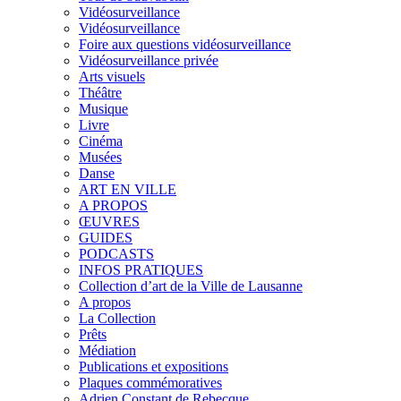
Vidéosurveillance
Vidéosurveillance
Foire aux questions vidéosurveillance
Vidéosurveillance privée
Arts visuels
Théâtre
Musique
Livre
Cinéma
Musées
Danse
ART EN VILLE
A PROPOS
ŒUVRES
GUIDES
PODCASTS
INFOS PRATIQUES
Collection d’art de la Ville de Lausanne
A propos
La Collection
Prêts
Médiation
Publications et expositions
Plaques commémoratives
Adrien Constant de Rebecque