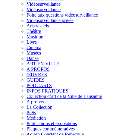
Vidéosurveillance
Vidéosurveillance
Foire aux questions vidéosurveillance
Vidéosurveillance privée
Arts visuels
Théâtre
Musique
Livre
Cinéma
Musées
Danse
ART EN VILLE
A PROPOS
ŒUVRES
GUIDES
PODCASTS
INFOS PRATIQUES
Collection d’art de la Ville de Lausanne
A propos
La Collection
Prêts
Médiation
Publications et expositions
Plaques commémoratives
Adrien Constant de Rebecque