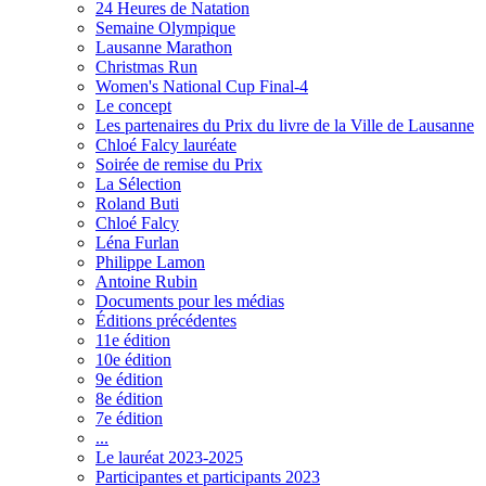
24 Heures de Natation
Semaine Olympique
Lausanne Marathon
Christmas Run
Women's National Cup Final-4
Le concept
Les partenaires du Prix du livre de la Ville de Lausanne
Chloé Falcy lauréate
Soirée de remise du Prix
La Sélection
Roland Buti
Chloé Falcy
Léna Furlan
Philippe Lamon
Antoine Rubin
Documents pour les médias
Éditions précédentes
11e édition
10e édition
9e édition
8e édition
7e édition
...
Le lauréat 2023-2025
Participantes et participants 2023