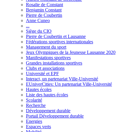
Rosalie de Constant
Benjamin Constant
Pierre de Coubertin
Anne Cuneo
...
Siège du CIO
Pierre de Coubertin et Lausanne
Fédérations sportives internationales
Management du sport
Jeux Olympiques de la Jeunesse Lausanne 2020
Manifestations sportives
Grandes installations sportives
Clubs et associations
Université et EPF
Interact, un partenariat Ville-Université
EUniverCities: Un partenariat Ville-Université
Hautes écoles
Liste des hautes écoles
Scolarité
Recherche
Développement durable
Portail Développement durable
Energies
Espaces verts
Mobilité