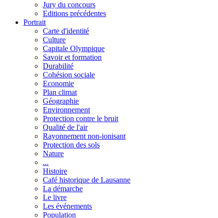
Jury du concours
Editions précédentes
Portrait
Carte d'identité
Culture
Capitale Olympique
Savoir et formation
Durabilité
Cohésion sociale
Economie
Plan climat
Géographie
Environnement
Protection contre le bruit
Qualité de l'air
Rayonnement non-ionisant
Protection des sols
Nature
...
Histoire
Café historique de Lausanne
La démarche
Le livre
Les événements
Population