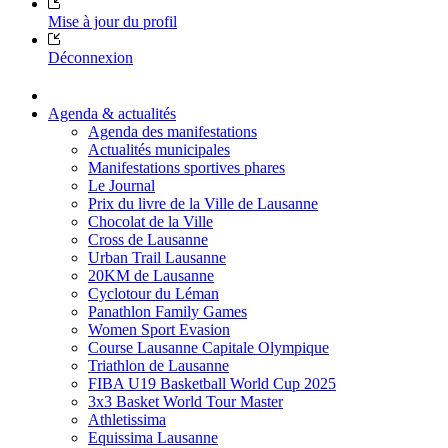
Mise à jour du profil
Déconnexion
Agenda & actualités
Agenda des manifestations
Actualités municipales
Manifestations sportives phares
Le Journal
Prix du livre de la Ville de Lausanne
Chocolat de la Ville
Cross de Lausanne
Urban Trail Lausanne
20KM de Lausanne
Cyclotour du Léman
Panathlon Family Games
Women Sport Evasion
Course Lausanne Capitale Olympique
Triathlon de Lausanne
FIBA U19 Basketball World Cup 2025
3x3 Basket World Tour Master
Athletissima
Equissima Lausanne