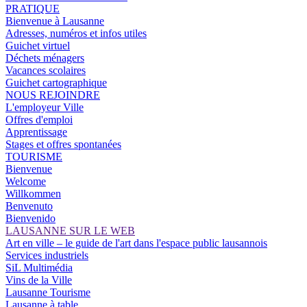
PRATIQUE
Bienvenue à Lausanne
Adresses, numéros et infos utiles
Guichet virtuel
Déchets ménagers
Vacances scolaires
Guichet cartographique
NOUS REJOINDRE
L'employeur Ville
Offres d'emploi
Apprentissage
Stages et offres spontanées
TOURISME
Bienvenue
Welcome
Willkommen
Benvenuto
Bienvenido
LAUSANNE SUR LE WEB
Art en ville – le guide de l'art dans l'espace public lausannois
Services industriels
SiL Multimédia
Vins de la Ville
Lausanne Tourisme
Lausanne à table