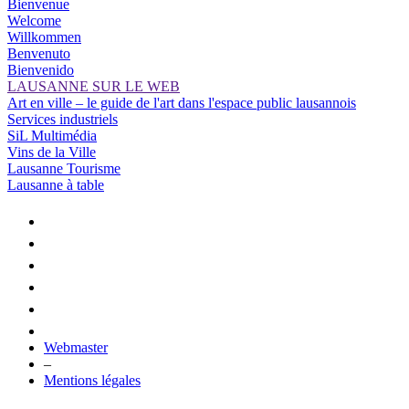
Bienvenue
Welcome
Willkommen
Benvenuto
Bienvenido
LAUSANNE SUR LE WEB
Art en ville – le guide de l'art dans l'espace public lausannois
Services industriels
SiL Multimédia
Vins de la Ville
Lausanne Tourisme
Lausanne à table
Webmaster
–
Mentions légales