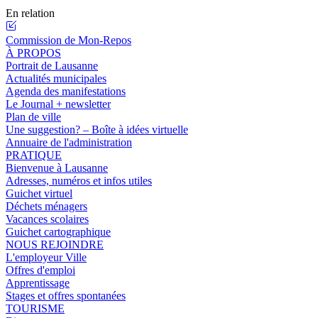
En relation
Commission de Mon-Repos
À PROPOS
Portrait de Lausanne
Actualités municipales
Agenda des manifestations
Le Journal + newsletter
Plan de ville
Une suggestion? – Boîte à idées virtuelle
Annuaire de l'administration
PRATIQUE
Bienvenue à Lausanne
Adresses, numéros et infos utiles
Guichet virtuel
Déchets ménagers
Vacances scolaires
Guichet cartographique
NOUS REJOINDRE
L'employeur Ville
Offres d'emploi
Apprentissage
Stages et offres spontanées
TOURISME