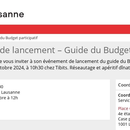
u Budget participatif
e lancement – Guide du Budget 
 de vous inviter à son événement de lancement du guide du Bud
tobre 2024, à 10h30 chez Tibits. Réseautage et apéritif dînat
Coor
30
03 Lausanne
Coord
bre à 12h
Servic
Place
4e ét
Case 
1001 