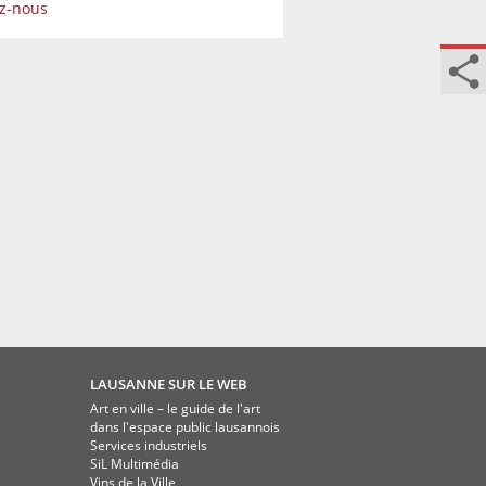
ez-nous
LAUSANNE SUR LE WEB
Art en ville – le guide de l'art
dans l'espace public lausannois
Services industriels
SiL Multimédia
Vins de la Ville