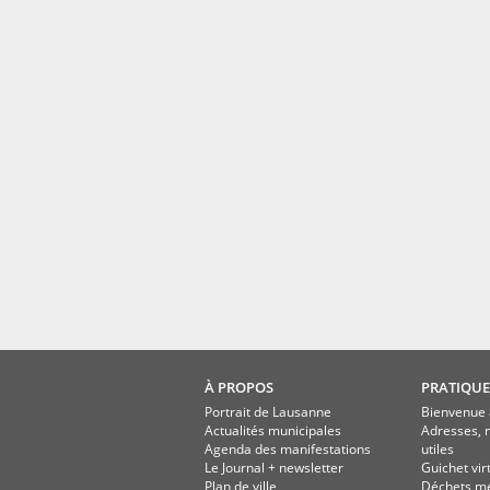
À PROPOS
PRATIQUE
Portrait de Lausanne
Bienvenue 
Actualités municipales
Adresses, 
Agenda des manifestations
utiles
Le Journal + newsletter
Guichet vir
Plan de ville
Déchets m