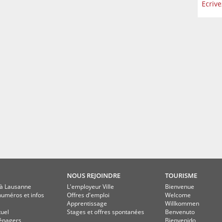
Ecriv
NOUS REJOINDRE
TOURISME
à Lausanne
L'employeur Ville
Bienvenue
numéros et infos
Offres d'emploi
Welcome
Apprentissage
Willkommen
tuel
Stages et offres spontanées
Benvenuto
énagers
Bienvenido