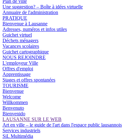
Plan de ville
Une suggestion? – Boîte à idées virtuelle
Annuaire de l'administration
PRATIQUE
Bienvenue à Lausanne
Adresses, numéros et infos utiles
Guichet virtuel
Déchets ménagers
Vacances scolaires
Guichet cartographique
NOUS REJOINDRE
L'employeur Ville
Offres d'emploi
Apprentissage
Stages et offres spontanées
TOURISME
Bienvenue
Welcome
Willkommen
Benvenuto
Bienvenido
LAUSANNE SUR LE WEB
Art en ville – le guide de l'art dans l'espace public lausannois
Services industriels
SiL Multimédia