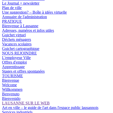
Le Journal + newsletter
Plan de ville
Une suggestion? – Boîte à idées virtuelle
Annuaire de l'administration
PRATIQUE
Bienvenue à Lausanne
Adresses, numéros et infos utiles
Guichet virtuel
Déchets ménagers
Vacances scolaires
Guichet cartographique
NOUS REJOINDRE
L'employeur Ville
Offres d'emploi
Apprentissage
Stages et offres spontanées
TOURISME
Bienvenue
Welcome
Willkommen
Benvenuto
Bienvenido
LAUSANNE SUR LE WEB
Art en ville – le guide de l'art dans l'espace public lausannois
Services industriels