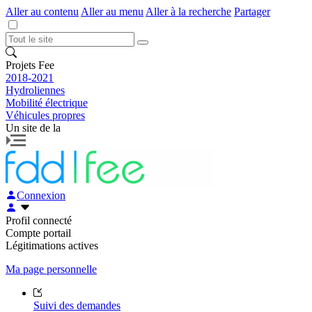
Aller au contenu
Aller au menu
Aller à la recherche
Partager
Projets Fee
2018-2021
Hydroliennes
Mobilité électrique
Véhicules propres
Un site de la
Connexion
Profil connecté
Compte portail
Légitimations actives
Ma page personnelle
Suivi des demandes