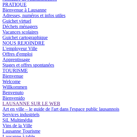
PRATIQUE
Bienvenue à Lausanne
Adresses, numéros et infos utiles
Guichet virtuel
Déchets ménagers
Vacances scolaires
Guichet cartographique
NOUS REJOINDRE
L'employeur Ville
Offres d'emploi
Apprentissage
Stages et offres spontanées
TOURISME
Bienvenue
Welcome
Willkommen
Benvenuto
Bienvenido
LAUSANNE SUR LE WEB
Art en ville – le guide de l'art dans l'espace public lausannois
Services industriels
SiL Multimédia
Vins de la Ville
Lausanne Tourisme
Lausanne à table