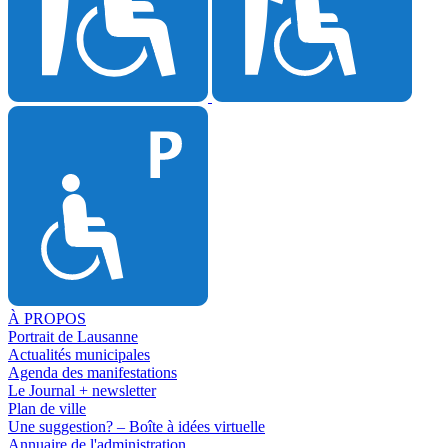
À PROPOS
Portrait de Lausanne
Actualités municipales
Agenda des manifestations
Le Journal + newsletter
Plan de ville
Une suggestion? – Boîte à idées virtuelle
Annuaire de l'administration