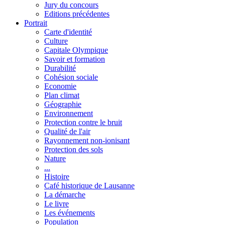
Jury du concours
Editions précédentes
Portrait
Carte d'identité
Culture
Capitale Olympique
Savoir et formation
Durabilité
Cohésion sociale
Economie
Plan climat
Géographie
Environnement
Protection contre le bruit
Qualité de l'air
Rayonnement non-ionisant
Protection des sols
Nature
...
Histoire
Café historique de Lausanne
La démarche
Le livre
Les événements
Population