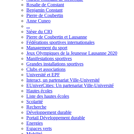
Rosalie de Constant
Benjamin Constant
Pierre de Coubertin
Anne Cuneo
...
Siège du CIO
Pierre de Coubertin et Lausanne
Fédérations sportives internationales
Management du sport
Jeux Olympiques de la Jeunesse Lausanne 2020
Manifestations sportives
Grandes installations sportives
Clubs et associations
Université et EPF
Interact, un partenariat Ville-Université
EUniverCities: Un partenariat Ville-Université
Hautes écoles
Liste des hautes écoles
Scolarité
Recherche
Développement durable
Portail Développement durable
Energies
Espaces verts
Mobilité