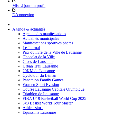
Mise à jour du profil
Déconnexion
Agenda & actualités
Agenda des manifestations
Actualités municipales
Manifestations sportives phares
Le Journal
Prix du livre de la Ville de Lausanne
Chocolat de la Ville
Cross de Lausanne
Urban Trail Lausanne
20KM de Lausanne
Cyclotour du Léman
Panathlon Family Games
Women Sport Evasion
Course Lausanne Capitale Olympique
Triathlon de Lausanne
FIBA U19 Basketball World Cup 2025
3x3 Basket World Tour Master
Athletissima
Equissima Lausanne