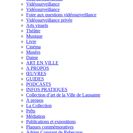
Vidéosurveillance
Vidéosurveillance
Foire aux questions vidéosurveillance
Vidéosurveillance privée
Arts visuels
Théâtre
Musique
Livre
Cinéma
Musées
Danse
ART EN VILLE
A PROPOS
ŒUVRES
GUIDES
PODCASTS
INFOS PRATIQUES
Collection d’art de la Ville de Lausanne
A propos
La Collection
Prêts
Médiation
Publications et expositions
Plaques commémoratives
Adrien Constant de Rebecque