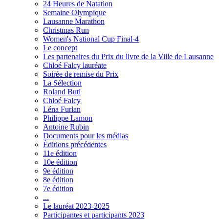
24 Heures de Natation
Semaine Olympique
Lausanne Marathon
Christmas Run
Women's National Cup Final-4
Le concept
Les partenaires du Prix du livre de la Ville de Lausanne
Chloé Falcy lauréate
Soirée de remise du Prix
La Sélection
Roland Buti
Chloé Falcy
Léna Furlan
Philippe Lamon
Antoine Rubin
Documents pour les médias
Éditions précédentes
11e édition
10e édition
9e édition
8e édition
7e édition
...
Le lauréat 2023-2025
Participantes et participants 2023