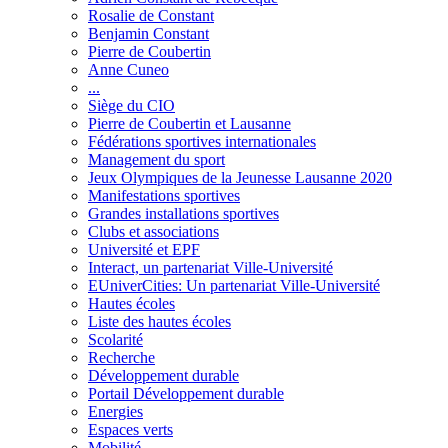
Rosalie de Constant
Benjamin Constant
Pierre de Coubertin
Anne Cuneo
...
Siège du CIO
Pierre de Coubertin et Lausanne
Fédérations sportives internationales
Management du sport
Jeux Olympiques de la Jeunesse Lausanne 2020
Manifestations sportives
Grandes installations sportives
Clubs et associations
Université et EPF
Interact, un partenariat Ville-Université
EUniverCities: Un partenariat Ville-Université
Hautes écoles
Liste des hautes écoles
Scolarité
Recherche
Développement durable
Portail Développement durable
Energies
Espaces verts
Mobilité