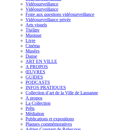
Vidéosurveillance
Vidéosurveillance
Foire aux questions vidéosurveillance
Vidéosurveillance privée
Arts visuels
Théâtre
Musique
Livre
Cinéma
Musées
Danse
ART EN VILLE
A PROPOS
ŒUVRES
GUIDES
PODCASTS
INFOS PRATIQUES
Collection d’art de la Ville de Lausanne
A propos
La Collection
Prêts
Médiation
Publications et expositions
Plaques commémoratives
Adrien Constant de Rebecque