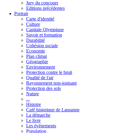
Jury du concours
Editions précédentes
Portrait
Carte d'identité
Culture
Capitale Olympique
Savoir et formation
Durabilité
Cohésion sociale
Economie
Plan climat
Géographie
Environnement
Protection contre le bruit
Qualité de l'air
Rayonnement non-ionisant
Protection des sols
Nature
...
Histoire
Café historique de Lausanne
La démarche
Le livre
Les événements
Population