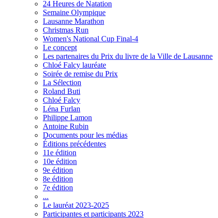
24 Heures de Natation
Semaine Olympique
Lausanne Marathon
Christmas Run
Women's National Cup Final-4
Le concept
Les partenaires du Prix du livre de la Ville de Lausanne
Chloé Falcy lauréate
Soirée de remise du Prix
La Sélection
Roland Buti
Chloé Falcy
Léna Furlan
Philippe Lamon
Antoine Rubin
Documents pour les médias
Éditions précédentes
11e édition
10e édition
9e édition
8e édition
7e édition
...
Le lauréat 2023-2025
Participantes et participants 2023