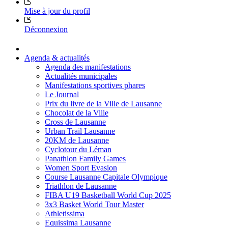
Mise à jour du profil
Déconnexion
Agenda & actualités
Agenda des manifestations
Actualités municipales
Manifestations sportives phares
Le Journal
Prix du livre de la Ville de Lausanne
Chocolat de la Ville
Cross de Lausanne
Urban Trail Lausanne
20KM de Lausanne
Cyclotour du Léman
Panathlon Family Games
Women Sport Evasion
Course Lausanne Capitale Olympique
Triathlon de Lausanne
FIBA U19 Basketball World Cup 2025
3x3 Basket World Tour Master
Athletissima
Equissima Lausanne