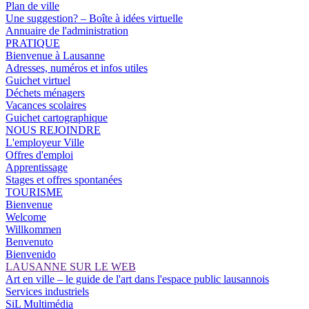
Plan de ville
Une suggestion? – Boîte à idées virtuelle
Annuaire de l'administration
PRATIQUE
Bienvenue à Lausanne
Adresses, numéros et infos utiles
Guichet virtuel
Déchets ménagers
Vacances scolaires
Guichet cartographique
NOUS REJOINDRE
L'employeur Ville
Offres d'emploi
Apprentissage
Stages et offres spontanées
TOURISME
Bienvenue
Welcome
Willkommen
Benvenuto
Bienvenido
LAUSANNE SUR LE WEB
Art en ville – le guide de l'art dans l'espace public lausannois
Services industriels
SiL Multimédia