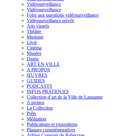
Vidéosurveillance
Vidéosurveillance
Foire aux questions vidéosurveillance
Vidéosurveillance privée
Arts visuels
Théâtre
Musique
Livre
Cinéma
Musées
Danse
ART EN VILLE
A PROPOS
ŒUVRES
GUIDES
PODCASTS
INFOS PRATIQUES
Collection d’art de la Ville de Lausanne
A propos
La Collection
Prêts
Médiation
Publications et expositions
Plaques commémoratives
Adrien Constant de Rebecque