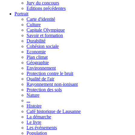
Jury du concours
Editions précédentes
Portrait
Carte d'identité
Culture
Capitale Olympique
Savoir et formation
Durabilité
Cohésion sociale
Economie
Plan climat
Géographie
Environnement
Protection contre le bruit
Qualité de l'air
Rayonnement non-ionisant
Protection des sols
Nature
...
Histoire
Café historique de Lausanne
La démarche
Le livre
Les événements
Population