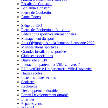
Rosalie de Constant
Benjamin Constant
Pierre de Coubertin
Anne Cuneo
...
Siège du CIO
Pierre de Coubertin et Lausanne
Fédérations sportives internationales
Management du sport
Jeux Olympiques de la Jeunesse Lausanne 2020
Manifestations sportives
Grandes installations sportives
Clubs et associations
Université et EPF
Interact, un partenariat Ville-Université
EUniverCities: Un partenariat Ville-Université
Hautes écoles
Liste des hautes écoles
Scolarité
Recherche
Développement durable
Portail Développement durable
Energies
Espaces verts
Mobilité