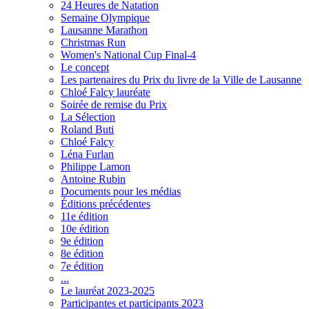
24 Heures de Natation
Semaine Olympique
Lausanne Marathon
Christmas Run
Women's National Cup Final-4
Le concept
Les partenaires du Prix du livre de la Ville de Lausanne
Chloé Falcy lauréate
Soirée de remise du Prix
La Sélection
Roland Buti
Chloé Falcy
Léna Furlan
Philippe Lamon
Antoine Rubin
Documents pour les médias
Éditions précédentes
11e édition
10e édition
9e édition
8e édition
7e édition
...
Le lauréat 2023-2025
Participantes et participants 2023