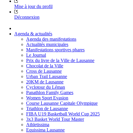
Mise à jour du profil
Déconnexion
Agenda & actualités
Agenda des manifestations
Actualités municipales
Manifestations sportives phares
Le Journal
Prix du livre de la Ville de Lausanne
Chocolat de la Ville
Cross de Lausanne
Urban Trail Lausanne
20KM de Lausanne
Cyclotour du Léman
Panathlon Family Games
Women Sport Evasion
Course Lausanne Capitale Olympique
Triathlon de Lausanne
FIBA U19 Basketball World Cup 2025
3x3 Basket World Tour Master
Athletissima
Equissima Lausanne