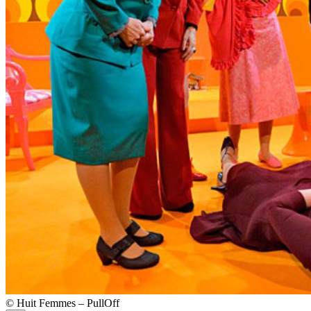
© Huit Femmes – PullOff