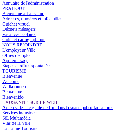
Annuaire de l'administration
PRATIQUE
Bienvenue à Lausanne
Adresses, numéros et infos utiles
Guichet virtuel
Déchets ménagers
Vacances scolaires
Guichet cartographique
NOUS REJOINDRE
L'employeur Ville
Offres d'emploi
Apprentissage
Stages et offres spontanées
TOURISME
Bienvenue
Welcome
Willkommen
Benvenuto
Bienvenido
LAUSANNE SUR LE WEB
Art en ville – le guide de l'art dans l'espace public lausannois
Services industriels
SiL Multimédia
Vins de la Ville
Lausanne Tourisme