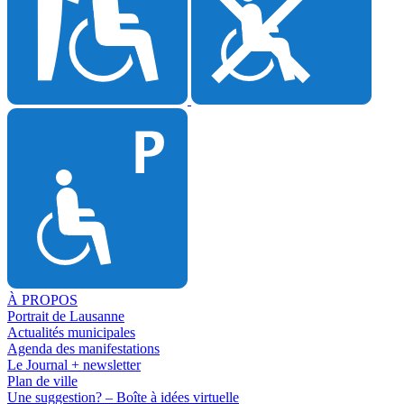
À PROPOS
Portrait de Lausanne
Actualités municipales
Agenda des manifestations
Le Journal + newsletter
Plan de ville
Une suggestion? – Boîte à idées virtuelle