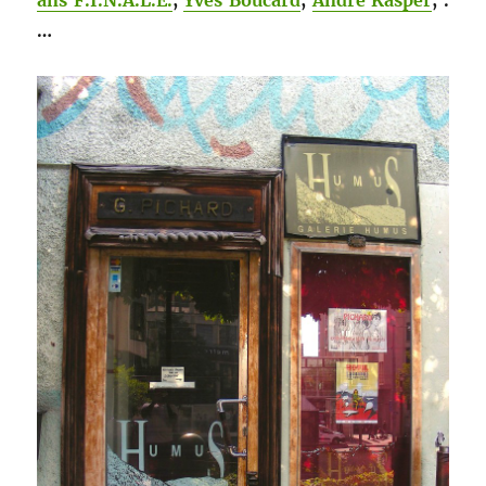
ans F.I.N.A.L.E.
,
Yves Bou­card
,
André Kasper
, .
…