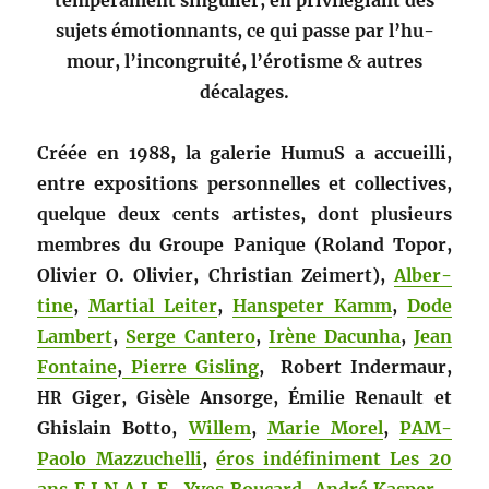
tem­péra­ment sin­guli­er, en priv­ilé­giant des
sujets émo­tion­nants, ce qui passe par l’hu­
mour, l’in­con­gruité, l’éro­tisme
&
autres
décalages.
Créée en 1988, la galerie HumuS a accueil­li,
entre expo­si­tions per­son­nelles et col­lec­tives
,
quelque deux cents artistes, dont plusieurs
mem­bres du Groupe Panique (Roland Topor,
Olivi­er O. Olivi­er, Chris­t­ian Zeimert),
Alber­
tine
,
Mar­tial L
eit­er
,
Hanspeter Kamm
,
Dode
Lam­bert
,
Serge Can­tero
,
Irène Dacun­ha
,
Jean
Fontaine
,
Pierre Gis­ling
, Robert Inder­maur,
Giger, Gisèle Ansorge, Émi­lie Renault et
HR
Ghis­lain Bot­to,
Willem
,
Marie Morel
,
PAM-
Pao­lo Maz­zuchel­li
,
éros indéfin­i­ment Les 20