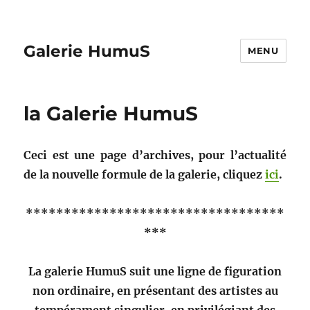
Galerie HumuS
MENU
la Galerie HumuS
Ceci est une page d’archives, pour l’ac­tu­al­ité
de la nou­velle for­mule de la galerie, cliquez
ici
.
**********************************
***
La galerie HumuS suit une ligne de fig­u­ra­tion
non ordi­naire, en présen­tant des artistes au