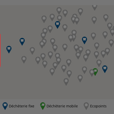
Déchèterie fixe
Déchèterie mobile
Ecopoints