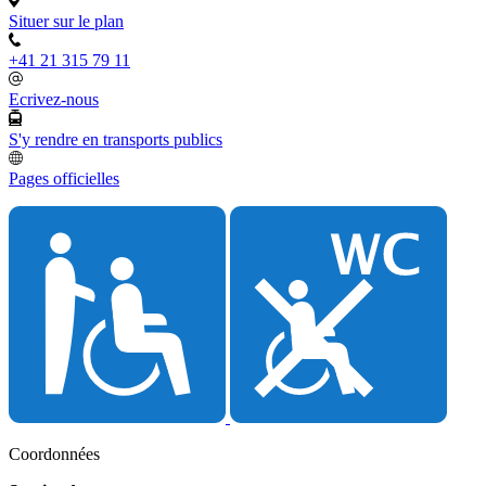
Situer sur le plan
+41 21 315 79 11
Ecrivez-nous
S'y rendre en transports publics
Pages officielles
Coordonnées