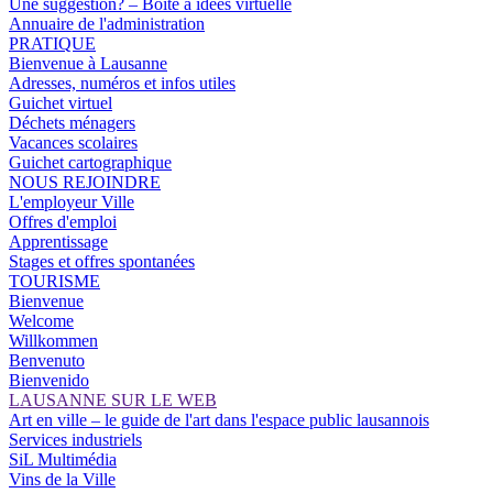
Une suggestion? – Boîte à idées virtuelle
Annuaire de l'administration
PRATIQUE
Bienvenue à Lausanne
Adresses, numéros et infos utiles
Guichet virtuel
Déchets ménagers
Vacances scolaires
Guichet cartographique
NOUS REJOINDRE
L'employeur Ville
Offres d'emploi
Apprentissage
Stages et offres spontanées
TOURISME
Bienvenue
Welcome
Willkommen
Benvenuto
Bienvenido
LAUSANNE SUR LE WEB
Art en ville – le guide de l'art dans l'espace public lausannois
Services industriels
SiL Multimédia
Vins de la Ville