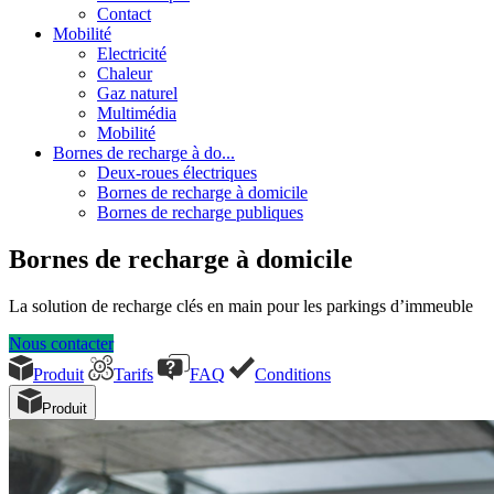
Contact
Mobilité
Electricité
Chaleur
Gaz naturel
Multimédia
Mobilité
Bornes de recharge à do...
Deux-roues électriques
Bornes de recharge à domicile
Bornes de recharge publiques
Bornes de recharge à domicile
La solution de recharge clés en main pour les parkings d’immeuble
Nous contacter
Produit
Tarifs
FAQ
Conditions
Produit