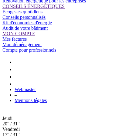
Rénovation énergétique pour les entreprises
CONSEILS ÉNERGÉTIQUES
Ecogestes quotidiens
Conseils personnalisés
Kit d'économies d'énergie
Audit de votre bâtiment
MON COMPTE
Mes factures
Mon déménagement
Compte pour professionnels
Webmaster
–
Mentions légales
Jeudi
20° / 31°
Vendredi
17° / 31°