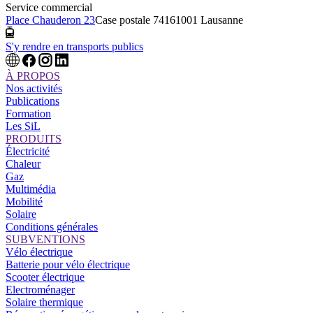
Service commercial
Place Chauderon 23
Case postale 7416
1001 Lausanne
S'y rendre en transports publics
À PROPOS
Nos activités
Publications
Formation
Les SiL
PRODUITS
Électricité
Chaleur
Gaz
Multimédia
Mobilité
Solaire
Conditions générales
SUBVENTIONS
Vélo électrique
Batterie pour vélo électrique
Scooter électrique
Electroménager
Solaire thermique