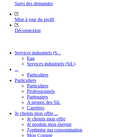
Suivi des demandes
Mise à jour du profil
Déconnexion
Services industriels (S...
Eau
Services industriels (SiL)
...
Particuliers
Particuliers
Particuliers
Professionnels
Partenaires
A propos des SiL
Carrières
Je choisis mon offre ...
Je choisis mon offre
Je produis mon énergie
J'optimise ma consommation
Mon Compte