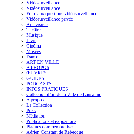
Vidéosurveillance
Vidéosurveillance
Foire aux questions vidéosurveillance
Vidéosurveillance privée
Arts visuels
Théâtre
Musique
Livre
Cinéma
Musées
Danse
ART EN VILLE
A PROPOS
ŒUVRES
GUIDES
PODCASTS
INFOS PRATIQUES
Collection d’art de la Ville de Lausanne
A propos
La Collection
Prêts
Médiation
Publications et expositions
Plaques commémoratives
Adrien Constant de Rebecque