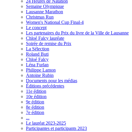
24 Heures de Natation
Semaine Olympique
Lausanne Marathon
Christmas Run
Women's National Cup Final-4
Le concept
Les partenaires du Prix du livre de la Ville de Lausanne
Chloé Falcy lauréate
Soirée de remise du Prix
La Sélection
Roland Buti
Chloé Falcy
Léna Furlan
Philippe Lamon
Antoine Rubin
Documents pour les médias
Éditions précédentes
11e édition
10e édition
9e édition
8e édition
7e édition
...
Le lauréat 2023-2025
Participantes et participants 2023