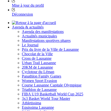
Mise à jour du profil
Déconnexion
Agenda & actualités
Agenda des manifestations
Actualités municipales
Manifestations sportives phares
Le Journal
Prix du livre de la Ville de Lausanne
Chocolat de la Ville
Cross de Lausanne
Urban Trail Lausanne
20KM de Lausanne
Cyclotour du Léman
Panathlon Family Games
Women Sport Evasion
Course Lausanne Capitale Olympique
Triathlon de Lausanne
FIBA U19 Basketball World Cup 2025
3x3 Basket World Tour Master
Athletissima
Equissima Lausanne