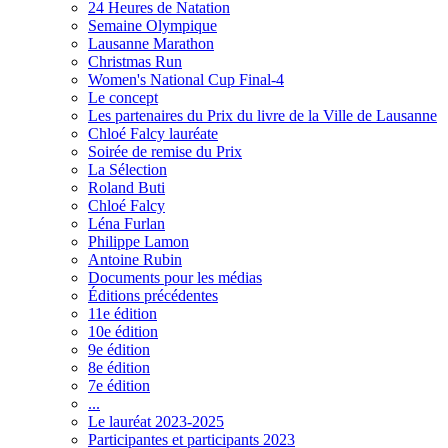
24 Heures de Natation
Semaine Olympique
Lausanne Marathon
Christmas Run
Women's National Cup Final-4
Le concept
Les partenaires du Prix du livre de la Ville de Lausanne
Chloé Falcy lauréate
Soirée de remise du Prix
La Sélection
Roland Buti
Chloé Falcy
Léna Furlan
Philippe Lamon
Antoine Rubin
Documents pour les médias
Éditions précédentes
11e édition
10e édition
9e édition
8e édition
7e édition
...
Le lauréat 2023-2025
Participantes et participants 2023