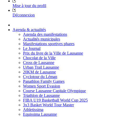
Mise à jour du profil
Déconnexion
Agenda & actualités
Agenda des manifestations
Actualités municipales
Manifestations sportives phares
Le Journal
Prix du livre de la Ville de Lausanne
Chocolat de la Ville
Cross de Lausanne
Urban Trail Lausanne
20KM de Lausanne
Cyclotour du Léman
Panathlon Family Games
Women Sport Evasion
Course Lausanne Capitale Olympique
Triathlon de Lausanne
FIBA U19 Basketball World Cup 2025
3x3 Basket World Tour Master
Athletissima
Equissima Lausanne