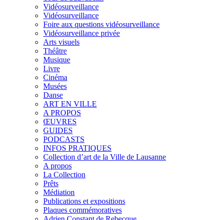
Vidéosurveillance
Vidéosurveillance
Foire aux questions vidéosurveillance
Vidéosurveillance privée
Arts visuels
Théâtre
Musique
Livre
Cinéma
Musées
Danse
ART EN VILLE
A PROPOS
ŒUVRES
GUIDES
PODCASTS
INFOS PRATIQUES
Collection d’art de la Ville de Lausanne
A propos
La Collection
Prêts
Médiation
Publications et expositions
Plaques commémoratives
Adrien Constant de Rebecque