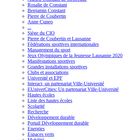
Rosalie de Constant
Benjamin Constant
Pierre de Coubertin
Anne Cuneo
...
Siège du CIO
Pierre de Coubertin et Lausanne
Fédérations sportives internationales
Management du sport
Jeux Olympiques de la Jeunesse Lausanne 2020
Manifestations sportives
Grandes installations sportives
Clubs et associations
Université et EPF
Interact, un partenariat Ville-Université
EUniverCities: Un partenariat Ville-Université
Hautes écoles
Liste des hautes écoles
Scolarité
Recherche
Développement durable
Portail Développement durable
Energies
Espaces verts
Mobilité