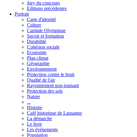
Jury du concours
Editions précédentes
Portrait
Carte d'identité
Culture
Capitale Olympique
Savoir et formation
Durabilité
Cohésion sociale
Economie
Plan climat
Géographie
Environnement
Protection contre le bruit
Qualité de l'air
Rayonnement non-ionisant
Protection des sols
Nature
...
Histoire
Café historique de Lausanne
La démarche
Le livre
Les événements
Population