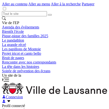
Aller au contenu
Aller au menu
Aller à la recherche
Partager
Vie de l'EP
Agenda des événements
Bientôt l'école
Pique-nique des familles 2025
Le pandathlon
La grande récré
Les papillons de Montoie
Projet tricot et canto bello
Bruit de pages
Rencontre avec nos correspondants
La tête dans les histoires
Soirée de prévention des écrans
Un site de la
Connexion
Profil connecté