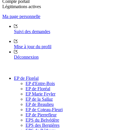
Compte portail
Légitimations actives
Ma page personnelle
Suivi des demandes
Mise à jour du profil
Déconnexion
EP de Floréal
EP d'Entre-Bois
EP de Floréal
EP Marie Feyler
EP de la Sallaz
EP de Beaulieu
EP de Coteau-Fleuri
EP de Pierrefleur
EPS du Belvédère
EPS des Bergières