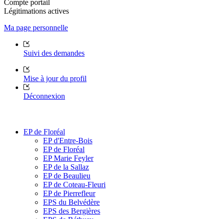
Compte portail
Légitimations actives
Ma page personnelle
Suivi des demandes
Mise à jour du profil
Déconnexion
EP de Floréal
EP d'Entre-Bois
EP de Floréal
EP Marie Feyler
EP de la Sallaz
EP de Beaulieu
EP de Coteau-Fleuri
EP de Pierrefleur
EPS du Belvédère
EPS des Bergières