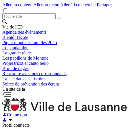
Aller au contenu
Aller au menu
Aller à la recherche
Partager
Vie de l'EP
Agenda des événements
Bientôt l'école
Pique-nique des familles 2025
Le pandathlon
La grande récré
Les papillons de Montoie
Projet tricot et canto bello
Bruit de pages
Rencontre avec nos correspondants
La tête dans les histoires
Soirée de prévention des écrans
Un site de la
Connexion
Profil connecté