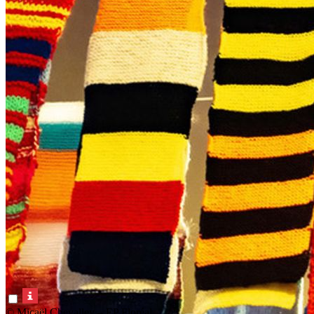
© Micaël Chevalley – EP Floréal