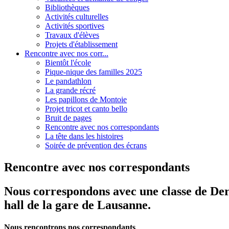
Bibliothèques
Activités culturelles
Activités sportives
Travaux d'élèves
Projets d'établissement
Rencontre avec nos corr...
Bientôt l'école
Pique-nique des familles 2025
Le pandathlon
La grande récré
Les papillons de Montoie
Projet tricot et canto bello
Bruit de pages
Rencontre avec nos correspondants
La tête dans les histoires
Soirée de prévention des écrans
Rencontre avec nos correspondants
Nous correspondons avec une classe de Dere
hall de la gare de Lausanne.
Nous rencontrons nos correspondants