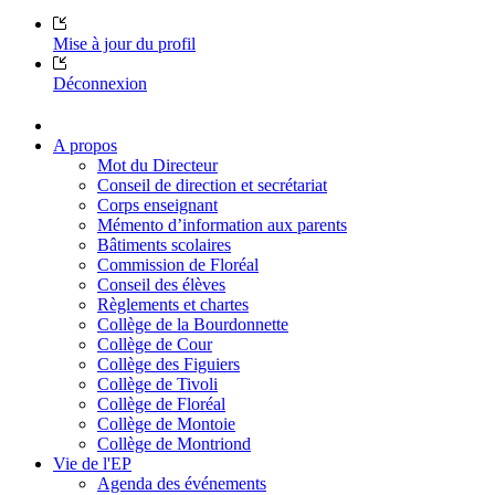
Mise à jour du profil
Déconnexion
A propos
Mot du Directeur
Conseil de direction et secrétariat
Corps enseignant
Mémento d’information aux parents
Bâtiments scolaires
Commission de Floréal
Conseil des élèves
Règlements et chartes
Collège de la Bourdonnette
Collège de Cour
Collège des Figuiers
Collège de Tivoli
Collège de Floréal
Collège de Montoie
Collège de Montriond
Vie de l'EP
Agenda des événements