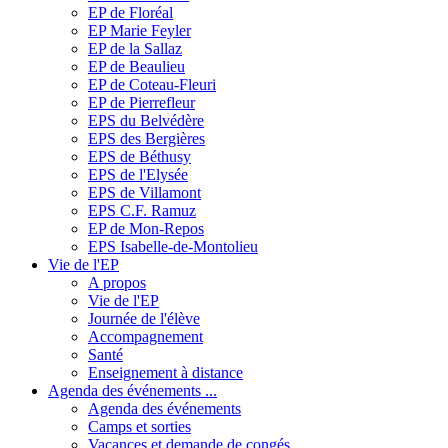
EP de Floréal
EP Marie Feyler
EP de la Sallaz
EP de Beaulieu
EP de Coteau-Fleuri
EP de Pierrefleur
EPS du Belvédère
EPS des Bergières
EPS de Béthusy
EPS de l'Elysée
EPS de Villamont
EPS C.F. Ramuz
EP de Mon-Repos
EPS Isabelle-de-Montolieu
Vie de l'EP
A propos
Vie de l'EP
Journée de l'élève
Accompagnement
Santé
Enseignement à distance
Agenda des événements ...
Agenda des événements
Camps et sorties
Vacances et demande de congés