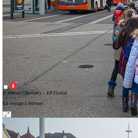
© Micaël Chevalley – EP Floréal
En voyage à Soleure