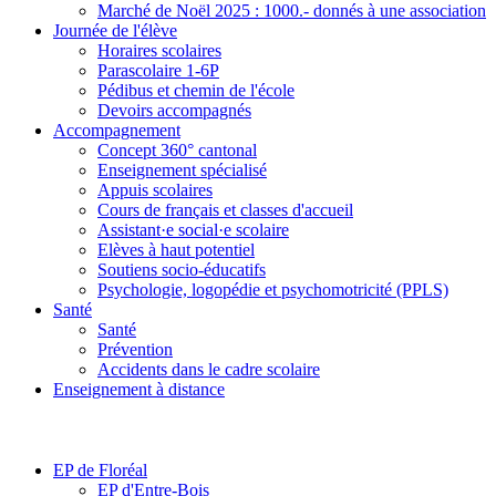
Marché de Noël 2025 : 1000.- donnés à une association
Journée de l'élève
Horaires scolaires
Parascolaire 1-6P
Pédibus et chemin de l'école
Devoirs accompagnés
Accompagnement
Concept 360° cantonal
Enseignement spécialisé
Appuis scolaires
Cours de français et classes d'accueil
Assistant·e social·e scolaire
Elèves à haut potentiel
Soutiens socio-éducatifs
Psychologie, logopédie et psychomotricité (PPLS)
Santé
Santé
Prévention
Accidents dans le cadre scolaire
Enseignement à distance
EP de Floréal
EP d'Entre-Bois