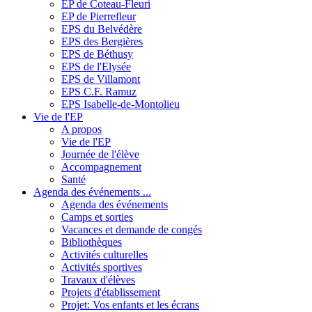
EP de Coteau-Fleuri
EP de Pierrefleur
EPS du Belvédère
EPS des Bergières
EPS de Béthusy
EPS de l'Elysée
EPS de Villamont
EPS C.F. Ramuz
EPS Isabelle-de-Montolieu
Vie de l'EP
A propos
Vie de l'EP
Journée de l'élève
Accompagnement
Santé
Agenda des événements ...
Agenda des événements
Camps et sorties
Vacances et demande de congés
Bibliothèques
Activités culturelles
Activités sportives
Travaux d'élèves
Projets d'établissement
Projet: Vos enfants et les écrans