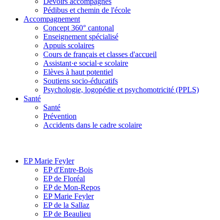
Devoirs accompagnés
Pédibus et chemin de l'école
Accompagnement
Concept 360° cantonal
Enseignement spécialisé
Appuis scolaires
Cours de français et classes d'accueil
Assistant·e social·e scolaire
Elèves à haut potentiel
Soutiens socio-éducatifs
Psychologie, logopédie et psychomotricité (PPLS)
Santé
Santé
Prévention
Accidents dans le cadre scolaire
EP Marie Feyler
EP d'Entre-Bois
EP de Floréal
EP de Mon-Repos
EP Marie Feyler
EP de la Sallaz
EP de Beaulieu