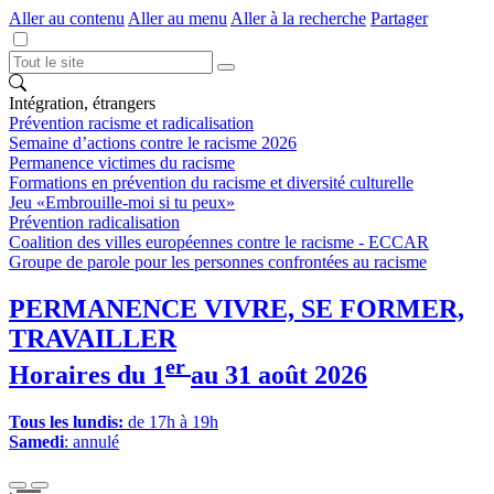
Aller au contenu
Aller au menu
Aller à la recherche
Partager
Intégration, étrangers
Prévention racisme et radicalisation
Semaine d’actions contre le racisme 2026
Permanence victimes du racisme
Formations en prévention du racisme et diversité culturelle
Jeu «Embrouille-moi si tu peux»
Prévention radicalisation
Coalition des villes européennes contre le racisme - ECCAR
Groupe de parole pour les personnes confrontées au racisme
PERMANENCE VIVRE, SE FORMER,
TRAVAILLER
er
Horaires du 1
au 31 août 2026
Tous les lundis:
de 17h à 19h
Samedi
: annulé