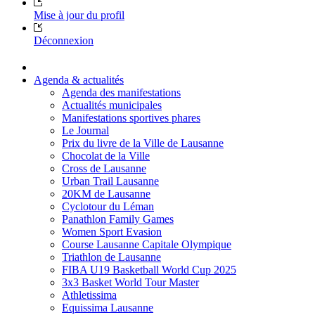
Mise à jour du profil
Déconnexion
Agenda & actualités
Agenda des manifestations
Actualités municipales
Manifestations sportives phares
Le Journal
Prix du livre de la Ville de Lausanne
Chocolat de la Ville
Cross de Lausanne
Urban Trail Lausanne
20KM de Lausanne
Cyclotour du Léman
Panathlon Family Games
Women Sport Evasion
Course Lausanne Capitale Olympique
Triathlon de Lausanne
FIBA U19 Basketball World Cup 2025
3x3 Basket World Tour Master
Athletissima
Equissima Lausanne