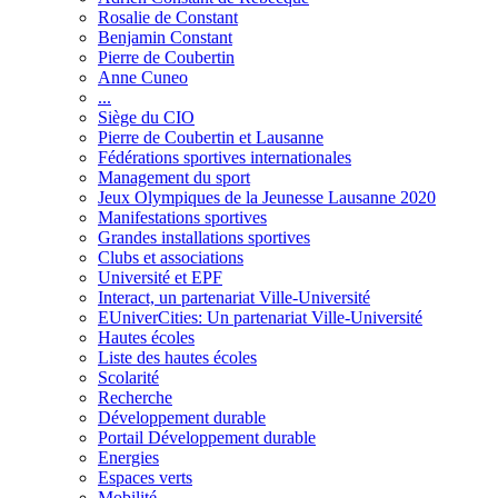
Rosalie de Constant
Benjamin Constant
Pierre de Coubertin
Anne Cuneo
...
Siège du CIO
Pierre de Coubertin et Lausanne
Fédérations sportives internationales
Management du sport
Jeux Olympiques de la Jeunesse Lausanne 2020
Manifestations sportives
Grandes installations sportives
Clubs et associations
Université et EPF
Interact, un partenariat Ville-Université
EUniverCities: Un partenariat Ville-Université
Hautes écoles
Liste des hautes écoles
Scolarité
Recherche
Développement durable
Portail Développement durable
Energies
Espaces verts
Mobilité