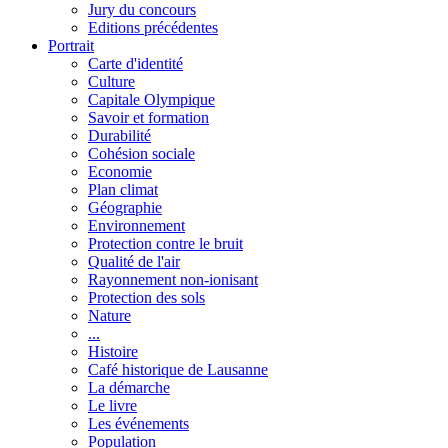
Jury du concours
Editions précédentes
Portrait
Carte d'identité
Culture
Capitale Olympique
Savoir et formation
Durabilité
Cohésion sociale
Economie
Plan climat
Géographie
Environnement
Protection contre le bruit
Qualité de l'air
Rayonnement non-ionisant
Protection des sols
Nature
...
Histoire
Café historique de Lausanne
La démarche
Le livre
Les événements
Population