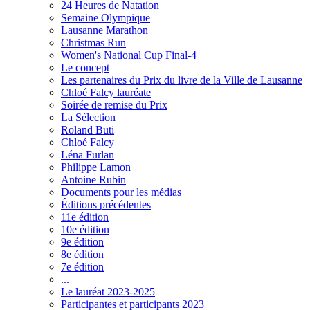
24 Heures de Natation
Semaine Olympique
Lausanne Marathon
Christmas Run
Women's National Cup Final-4
Le concept
Les partenaires du Prix du livre de la Ville de Lausanne
Chloé Falcy lauréate
Soirée de remise du Prix
La Sélection
Roland Buti
Chloé Falcy
Léna Furlan
Philippe Lamon
Antoine Rubin
Documents pour les médias
Éditions précédentes
11e édition
10e édition
9e édition
8e édition
7e édition
...
Le lauréat 2023-2025
Participantes et participants 2023