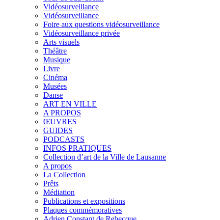
Vidéosurveillance
Vidéosurveillance
Foire aux questions vidéosurveillance
Vidéosurveillance privée
Arts visuels
Théâtre
Musique
Livre
Cinéma
Musées
Danse
ART EN VILLE
A PROPOS
ŒUVRES
GUIDES
PODCASTS
INFOS PRATIQUES
Collection d’art de la Ville de Lausanne
A propos
La Collection
Prêts
Médiation
Publications et expositions
Plaques commémoratives
Adrien Constant de Rebecque