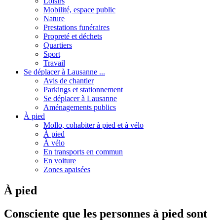
Loisirs
Mobilité, espace public
Nature
Prestations funéraires
Propreté et déchets
Quartiers
Sport
Travail
Se déplacer à Lausanne ...
Avis de chantier
Parkings et stationnement
Se déplacer à Lausanne
Aménagements publics
À pied
Mollo, cohabiter à pied et à vélo
À pied
À vélo
En transports en commun
En voiture
Zones apaisées
À pied
Consciente que les personnes à pied sont