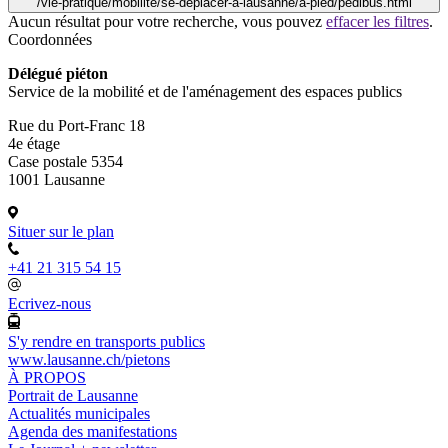
/vie-pratique/mobilite/se-deplacer-a-lausanne/a-pied/pedibus.html
Aucun résultat pour votre recherche, vous pouvez
effacer les filtres
.
Coordonnées
Délégué piéton
Service de la mobilité et de l'aménagement des espaces publics
Rue du Port-Franc 18
4e étage
Case postale 5354
1001 Lausanne
Situer sur le plan
+41 21 315 54 15
Ecrivez-nous
S'y rendre en transports publics
www.lausanne.ch
/pietons
À PROPOS
Portrait de Lausanne
Actualités municipales
Agenda des manifestations