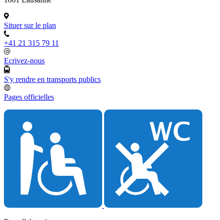
Situer sur le plan
+41 21 315 79 11
Ecrivez-nous
S'y rendre en transports publics
Pages officielles