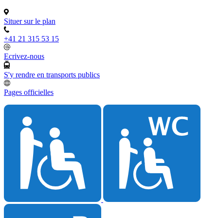
Situer sur le plan
+41 21 315 53 15
Ecrivez-nous
S'y rendre en transports publics
Pages officielles