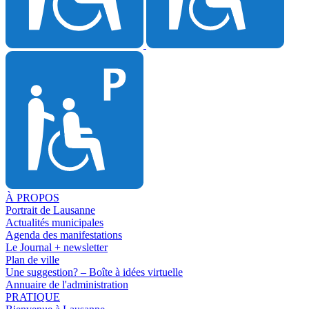
À PROPOS
Portrait de Lausanne
Actualités municipales
Agenda des manifestations
Le Journal + newsletter
Plan de ville
Une suggestion? – Boîte à idées virtuelle
Annuaire de l'administration
PRATIQUE