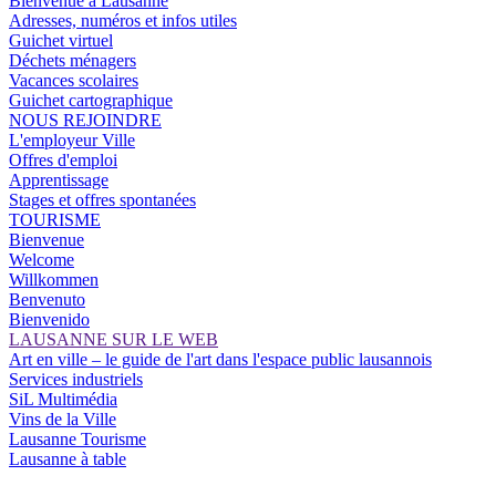
Bienvenue à Lausanne
Adresses, numéros et infos utiles
Guichet virtuel
Déchets ménagers
Vacances scolaires
Guichet cartographique
NOUS REJOINDRE
L'employeur Ville
Offres d'emploi
Apprentissage
Stages et offres spontanées
TOURISME
Bienvenue
Welcome
Willkommen
Benvenuto
Bienvenido
LAUSANNE SUR LE WEB
Art en ville – le guide de l'art dans l'espace public lausannois
Services industriels
SiL Multimédia
Vins de la Ville
Lausanne Tourisme
Lausanne à table