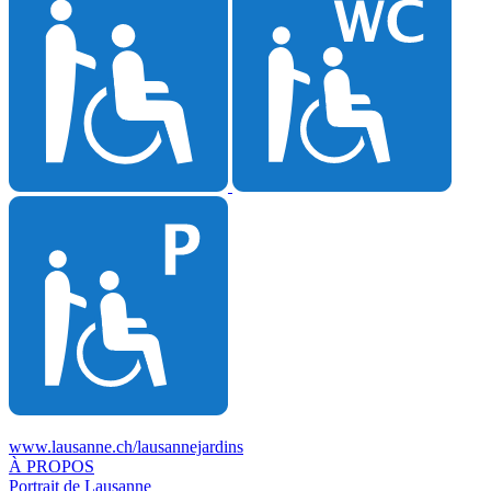
www.lausanne.ch
/lausannejardins
À PROPOS
Portrait de Lausanne