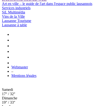
Art en ville – le guide de l'art dans l'espace public lausannois
Services industriels
SiL Multimédia
Vins de la Ville
Lausanne Tourisme
Lausanne à table
Webmaster
–
Mentions légales
Samedi
17° / 32°
Dimanche
19° / 33°