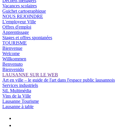
Déchets ménagers
Vacances scolaires
Guichet cartographique
NOUS REJOINDRE
L'employeur Ville
Offres d'emploi
Apprentissage
Stages et offres spontanées
TOURISME
Bienvenue
Welcome
Willkommen
Benvenuto
Bienvenido
LAUSANNE SUR LE WEB
Art en ville – le guide de l'art dans l'espace public lausannois
Services industriels
SiL Multimédia
Vins de la Ville
Lausanne Tourisme
Lausanne à table