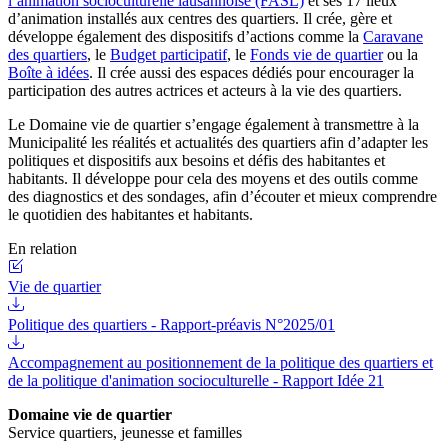
l’animation socioculturelle lausannoise (FASL)
et ses 17 lieux
d’animation installés aux centres des quartiers. Il crée, gère et
développe également des dispositifs d’actions comme la
Caravane
des quartiers
, le
Budget participatif
, le
Fonds vie de quartier
ou la
Boîte à idées
. Il crée aussi des espaces dédiés pour encourager la
participation des autres actrices et acteurs à la vie des quartiers.
Le Domaine vie de quartier s’engage également à transmettre à la
Municipalité les réalités et actualités des quartiers afin d’adapter les
politiques et dispositifs aux besoins et défis des habitantes et
habitants. Il développe pour cela des moyens et des outils comme
des diagnostics et des sondages, afin d’écouter et mieux comprendre
le quotidien des habitantes et habitants.
En relation
Vie de quartier
Politique des quartiers - Rapport-préavis N°2025/01
Accompagnement au positionnement de la politique des quartiers et
de la politique d'animation socioculturelle - Rapport Idée 21
Domaine vie de quartier
Service quartiers, jeunesse et familles