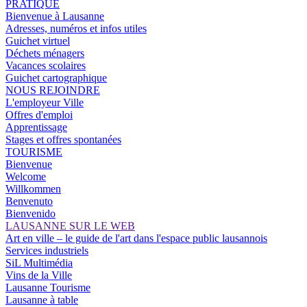
PRATIQUE
Bienvenue à Lausanne
Adresses, numéros et infos utiles
Guichet virtuel
Déchets ménagers
Vacances scolaires
Guichet cartographique
NOUS REJOINDRE
L'employeur Ville
Offres d'emploi
Apprentissage
Stages et offres spontanées
TOURISME
Bienvenue
Welcome
Willkommen
Benvenuto
Bienvenido
LAUSANNE SUR LE WEB
Art en ville – le guide de l'art dans l'espace public lausannois
Services industriels
SiL Multimédia
Vins de la Ville
Lausanne Tourisme
Lausanne à table