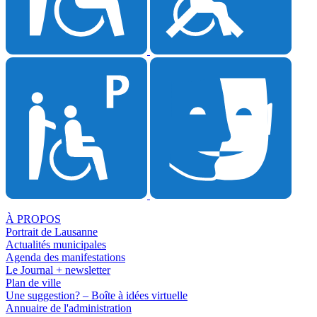
À PROPOS
Portrait de Lausanne
Actualités municipales
Agenda des manifestations
Le Journal + newsletter
Plan de ville
Une suggestion? – Boîte à idées virtuelle
Annuaire de l'administration