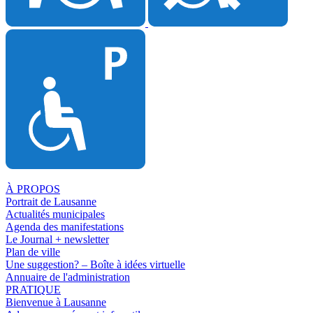
À PROPOS
Portrait de Lausanne
Actualités municipales
Agenda des manifestations
Le Journal + newsletter
Plan de ville
Une suggestion? – Boîte à idées virtuelle
Annuaire de l'administration
PRATIQUE
Bienvenue à Lausanne