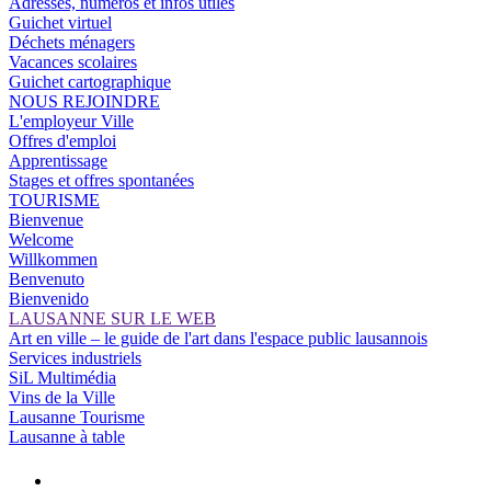
Adresses, numéros et infos utiles
Guichet virtuel
Déchets ménagers
Vacances scolaires
Guichet cartographique
NOUS REJOINDRE
L'employeur Ville
Offres d'emploi
Apprentissage
Stages et offres spontanées
TOURISME
Bienvenue
Welcome
Willkommen
Benvenuto
Bienvenido
LAUSANNE SUR LE WEB
Art en ville – le guide de l'art dans l'espace public lausannois
Services industriels
SiL Multimédia
Vins de la Ville
Lausanne Tourisme
Lausanne à table