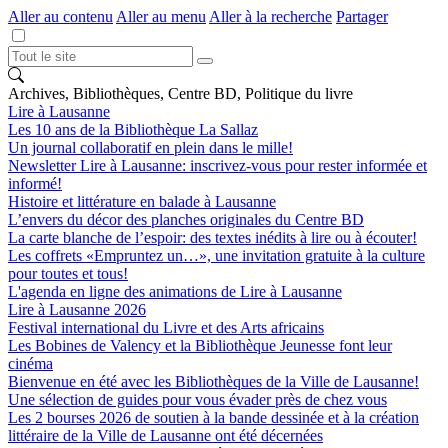
Aller au contenu
Aller au menu
Aller à la recherche
Partager
Archives, Bibliothèques, Centre BD, Politique du livre
Lire à Lausanne
Les 10 ans de la Bibliothèque La Sallaz
Un journal collaboratif en plein dans le mille!
Newsletter Lire à Lausanne: inscrivez-vous pour rester informée et
informé!
Histoire et littérature en balade à Lausanne
L’envers du décor des planches originales du Centre BD
La carte blanche de l’espoir: des textes inédits à lire ou à écouter!
Les coffrets «Empruntez un…», une invitation gratuite à la culture
pour toutes et tous!
L'agenda en ligne des animations de Lire à Lausanne
Lire à Lausanne 2026
Festival international du Livre et des Arts africains
Les Bobines de Valency et la Bibliothèque Jeunesse font leur
cinéma
Bienvenue en été avec les Bibliothèques de la Ville de Lausanne!
Une sélection de guides pour vous évader près de chez vous
Les 2 bourses 2026 de soutien à la bande dessinée et à la création
littéraire de la Ville de Lausanne ont été décernées