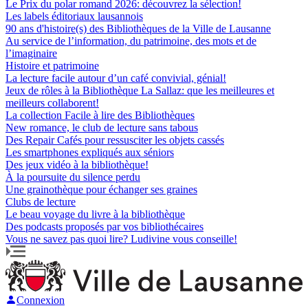
Le Prix du polar romand 2026: découvrez la sélection!
Les labels éditoriaux lausannois
90 ans d'histoire(s) des Bibliothèques de la Ville de Lausanne
Au service de l’information, du patrimoine, des mots et de
l’imaginaire
Histoire et patrimoine
La lecture facile autour d’un café convivial, génial!
Jeux de rôles à la Bibliothèque La Sallaz: que les meilleures et
meilleurs collaborent!
La collection Facile à lire des Bibliothèques
New romance, le club de lecture sans tabous
Des Repair Cafés pour ressusciter les objets cassés
Les smartphones expliqués aux séniors
Des jeux vidéo à la bibliothèque!
À la poursuite du silence perdu
Une grainothèque pour échanger ses graines
Clubs de lecture
Le beau voyage du livre à la bibliothèque
Des podcasts proposés par vos bibliothécaires
Vous ne savez pas quoi lire? Ludivine vous conseille!
Connexion