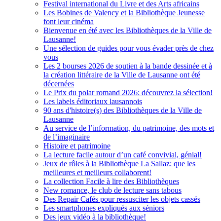
Festival international du Livre et des Arts africains
Les Bobines de Valency et la Bibliothèque Jeunesse
font leur cinéma
Bienvenue en été avec les Bibliothèques de la Ville de
Lausanne!
Une sélection de guides pour vous évader près de chez
vous
Les 2 bourses 2026 de soutien à la bande dessinée et à
la création littéraire de la Ville de Lausanne ont été
décernées
Le Prix du polar romand 2026: découvrez la sélection!
Les labels éditoriaux lausannois
90 ans d'histoire(s) des Bibliothèques de la Ville de
Lausanne
Au service de l’information, du patrimoine, des mots et
de l’imaginaire
Histoire et patrimoine
La lecture facile autour d’un café convivial, génial!
Jeux de rôles à la Bibliothèque La Sallaz: que les
meilleures et meilleurs collaborent!
La collection Facile à lire des Bibliothèques
New romance, le club de lecture sans tabous
Des Repair Cafés pour ressusciter les objets cassés
Les smartphones expliqués aux séniors
Des jeux vidéo à la bibliothèque!