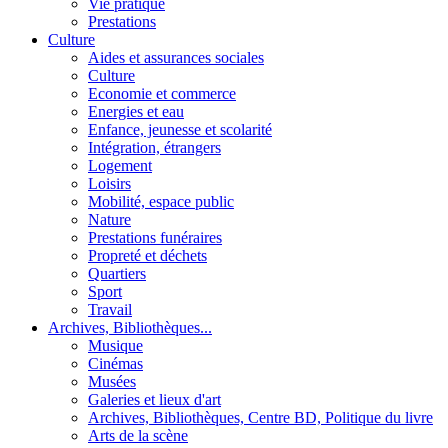
Vie pratique
Prestations
Culture
Aides et assurances sociales
Culture
Economie et commerce
Energies et eau
Enfance, jeunesse et scolarité
Intégration, étrangers
Logement
Loisirs
Mobilité, espace public
Nature
Prestations funéraires
Propreté et déchets
Quartiers
Sport
Travail
Archives, Bibliothèques...
Musique
Cinémas
Musées
Galeries et lieux d'art
Archives, Bibliothèques, Centre BD, Politique du livre
Arts de la scène