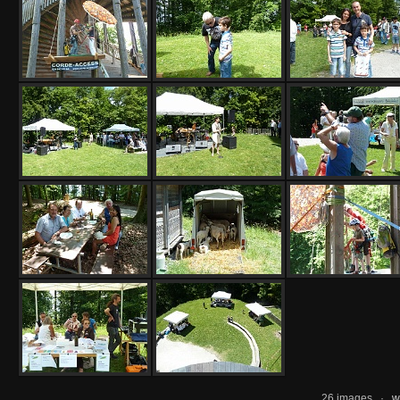
26 images ·
w