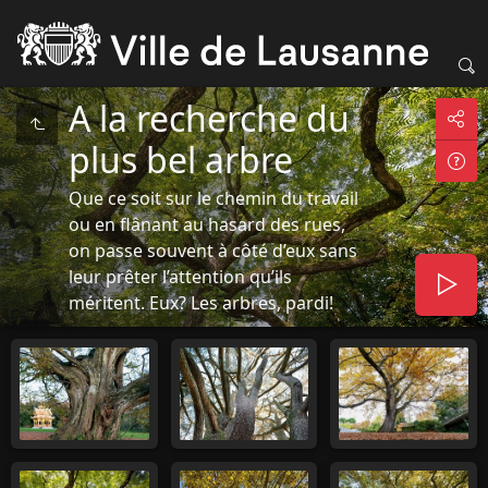
A la recherche du
plus bel arbre
Que ce soit sur le chemin du travail
ou en flânant au hasard des rues,
on passe souvent à côté d’eux sans
leur prêter l’attention qu’ils
méritent. Eux? Les arbres, pardi!